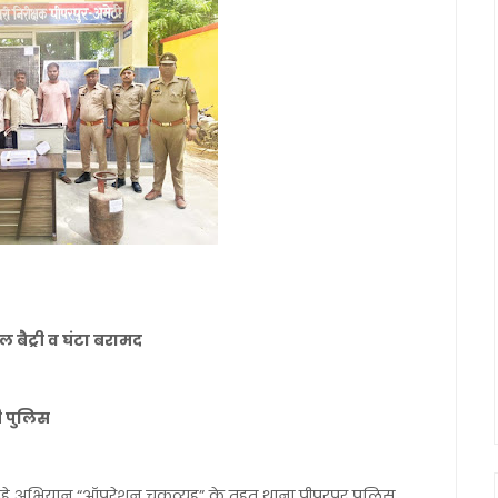
 बैट्री व घंटा बरामद
टी पुलिस
हे अभियान “ऑपरेशन चक्रव्यूह” के तहत थाना पीपरपुर पुलिस