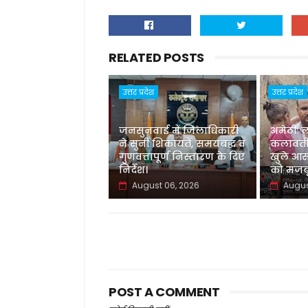
RELATED POSTS
उत्तर प्रदेश
उत्तर प्रदेश
जनसुनवाई में जिलाधिकारी
अमेठी: 
ने सुनीं शिकायतें, समयबद्ध व
कलावती
गुणवत्तापूर्ण निस्तारण के दिए
खुले आस
निर्देश।
को मजबू
August 06, 2026
Augus
POST A COMMENT