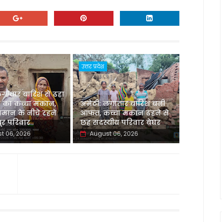
उत्तर प्रदेश
लगातार बारिश से ढहा
 का कच्चा मकान,
अमेठी: लगातार बारिश बनी
मान के नीचे रहने
आफत, कच्चा मकान ढहने से
र परिवार
छह सदस्यीय परिवार बेघर
t 06, 2026
August 06, 2026