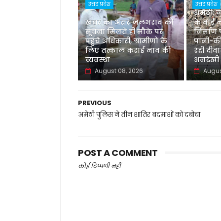
उत्तर प्रदेश
उत्तर प्रदेश
अमेठी:
खबर का असर जलभराव की
के वार्ड
सूचना मिलते ही मौके पर
निर्माण
पहुंचे अधिकारी, ग्रामीणों के
पानी-कीच
लिए तत्काल कराई नाव की
रही दीव
व्यवस्था
अनदेखी
August 08, 2026
Augus
PREVIOUS
अमेठी पुलिस ने तीन शातिर बदमाशों को दबोचा
POST A COMMENT
कोई टिप्पणी नहीं