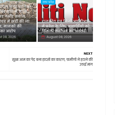
उत्तर प्रदेश
 जायस नगर पालिका
 नंबर सात में नाला
 पर गंभीर सवाल,
ड़ में खड़ी की जा
‌राजकीय एवं निजी आईटीआई
ार, मानकों की
में प्रवेश के लिए अभ्यर्थियों को
 का आरोप
विकल्प संशोधन का अवसर।
t 08, 2026
August 08, 2026
NEXT
सूखा आम का पेड़ बना हादसों का कारण, ग्रामीणों ने हटाने की
उठाई मांग