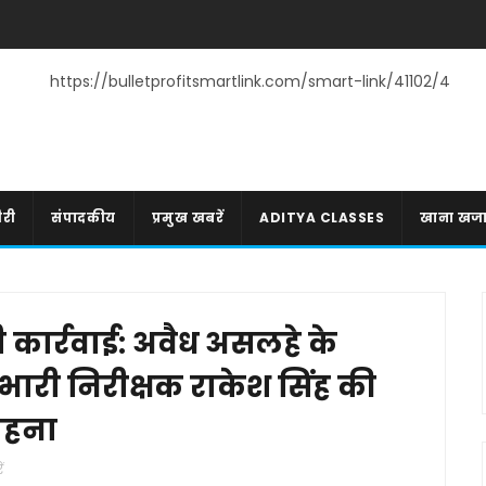
https://bulletprofitsmartlink.com/smart-link/41102/4
री
संपादकीय
प्रमुख खबरें
ADITYA CLASSES
खाना खज
कार्रवाई: अवैध असलहे के
रभारी निरीक्षक राकेश सिंह की
राहना
ं