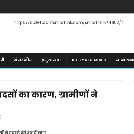
https://bulletprofitsmartlink.com/smart-link/41102/4
री
संपादकीय
प्रमुख खबरें
ADITYA CLASSES
खाना खज
दसों का कारण, ग्रामीणों ने
ं
ों ने हटाने की उठाई मांग