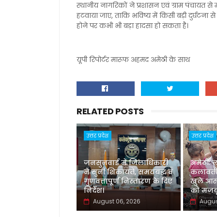
स्थानीय नागरिकों ने प्रशासन एवं ग्राम पंचायत से
हटवाया जाए, ताकि भविष्य में किसी बड़ी दुर्घटना
होने पर कभी भी बड़ा हादसा हो सकता है।
यूपी रिपोर्टर मारूफ अहमद अमेठी के साथ
RELATED POSTS
उत्तर प्रदेश
उत्तर प्रदेश
जनसुनवाई में जिलाधिकारी
अमेठी: 
ने सुनीं शिकायतें, समयबद्ध व
कलावती
गुणवत्तापूर्ण निस्तारण के दिए
खुले आस
निर्देश।
को मजबू
August 06, 2026
Augus