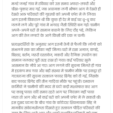
मजरे जनई गांव में रविवार को उस समय अफरा-तफरी और
चीख-पुकार मच गई, जब अचानक लगी भीषण आग ने देखते ही
देखते आठ परिवारों की गृहस्थी को अपनी चपेट में ले लिया।
आग इतनी विकराल थी कि कुछ ही देर में कई घर धू-धू कर
जलने लगे और पूरे गांव में भगदड़ जैसी स्थिति बन गई। ग्रामीण
अपने-अपने घरों से सामान बचाने के लिए दौड़ पड़े, लेकिन
आग की तेज लपटों के आगे किसी की एक न चली।
प्रत्यक्षदर्शियों के अनुसार आग इतनी तेजी से फैली कि लोगों को
संभलने तक का मौका नहीं मिला। घरों में रखा अनाज, कपड़े,
बिस्तर, बर्तन, जरूरी दस्तावेज, नकदी और दैनिक उपयोग का
सामान जलकर पूरी तरह राख हो गया। कई परिवार खुले
आसमान के नीचे आ गए। आग लगने की सूचना मिलते ही गांव
में हड़कंप मच गया और बड़ी संख्या में ग्रामीण मौके पर इकट्ठा हो
गए।घटना की सूचना तत्काल फायर ब्रिगेड को दी गई, जिसके
बाद फायर ब्रिगेड की तीन गाड़ियां मौके पर पहुंचीं। दमकल
कर्मियों ने ग्रामीणों की मदद से घंटों कड़ी मशक्कत कर आग
पर काबू पाया। यदि समय रहते आग पर नियंत्रण नहीं पाया
जाता तो आग और भी कई घरों को अपनी चपेट में ले सकती थी।
इस दुखद घटना के बीच गांव के कोटेदार शिवनायक सिंह ने
मानवीय संवेदनशीलता दिखाते हुए तत्काल पीड़ित परिवारों की