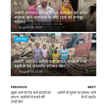
अमेठी: लगातार बारिश से ढहा कलावती का कच्चा
मकान, खुले आसमान के नीचे रहने को मजबूर
परिवार
August 06, 2026
उत्तर प्रदेश
अमेठी: लगातार बारिश बनी आफत, कच्चा मकान
ढहने से छह सदस्यीय परिवार बेघर
August 06, 2026
PREVIOUS
NEXT
सूखा आम का पेड़ बना हादसों का
अमेठी में युवक पर हमला, थाने
कारण, ग्रामीणों ने हटाने की
में दी तहरीर
उठाई मांग