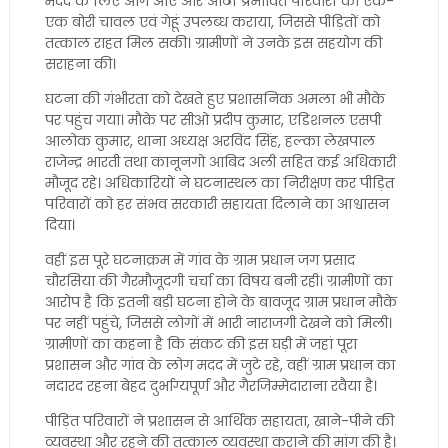
मदद के लिए आगे आए और आठों प्रभावित परिवारों को एक-
एक बोरी चावल एवं गेहूं उपलब्ध कराया, जिससे पीड़ितों को
तत्काल राहत मिल सकी। ग्रामीणों ने उनके इस सहयोग की
सराहना की।
घटना की गंभीरता को देखते हुए प्रशासनिक अमला भी मौके
पर पहुंच गया। मौके पर सीओ प्रदीप कुमार, एडिशनल एसपी
आलोक कुमार, थाना अध्यक्ष अरविंद सिंह, हल्का लेखपाल
राजेन्द्र भारती तथा कानूनगो आबिद अली सहित कई अधिकारी
मौजूद रहे। अधिकारियों ने घटनास्थल का निरीक्षण कर पीड़ित
परिवारों को हर संभव सरकारी सहायता दिलाने का आश्वासन
दिया।
वहीं इस पूरे घटनाक्रम में गांव के ग्राम प्रधान जग प्रसाद
चौरसिया की गैरमौजूदगी चर्चा का विषय बनी रही। ग्रामीणों का
आरोप है कि इतनी बड़ी घटना होने के बावजूद ग्राम प्रधान मौके
पर नहीं पहुंचे, जिससे लोगों में भारी नाराजगी देखने को मिली।
ग्रामीणों का कहना है कि संकट की इस घड़ी में जहां पूरा
प्रशासन और गांव के लोग मदद में जुटे रहे, वहीं ग्राम प्रधान का
नदारद रहना बेहद दुर्भाग्यपूर्ण और गैरजिम्मेदाराना रवैया है।
पीड़ित परिवारों ने प्रशासन से आर्थिक सहायता, खाने-पीने की
व्यवस्था और रहने की तत्काल व्यवस्था कराने की मांग की है।