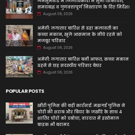
जनसुनवाई में जिलाधिकारी ने सुनीं शिकायतें,
समयबद्ध व गुणवत्तापूर्ण निस्तारण के दिए निर्देश।
August 06, 2026
अमेठी: लगातार बारिश से ढहा कलावती का
कच्चा मकान, खुले आसमान के नीचे रहने को
मजबूर परिवार
August 06, 2026
अमेठी: लगातार बारिश बनी आफत, कच्चा मकान
ढहने से छह सदस्यीय परिवार बेघर
August 06, 2026
POPULAR POSTS
खीरी पुलिस की बड़ी कार्रवाई: मझगई पुलिस ने
चोरी की शराब और बियर के जखीरे के साथ 4
शातिर चोरों को दबोचा, वारदात में इस्तेमाल
बाइक भी बरामद