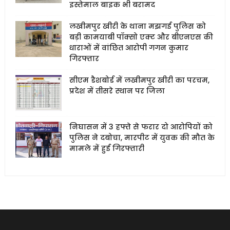
इस्तेमाल बाइक भी बरामद
लखीमपुर खीरी के थाना मझगई पुलिस को
बड़ी कामयाबी पॉक्सो एक्ट और बीएनएस की
धाराओं में वांछित आरोपी गगन कुमार
गिरफ्तार
सीएम डैशबोर्ड में लखीमपुर खीरी का परचम,
प्रदेश में तीसरे स्थान पर जिला
निघासन में 3 हफ्ते से फरार दो आरोपियों को
पुलिस ने दबोचा, मारपीट में युवक की मौत के
मामले में हुई गिरफ्तारी