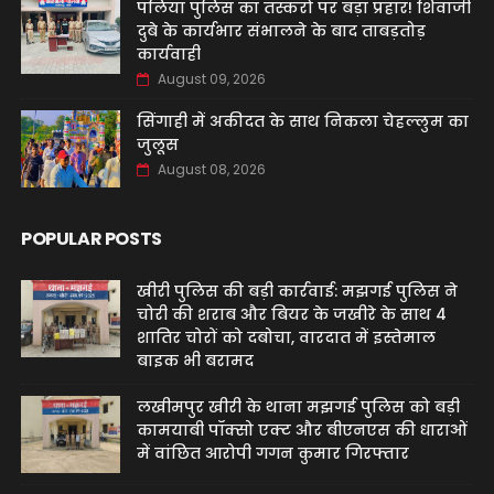
पलिया पुलिस का तस्करों पर बड़ा प्रहार! शिवाजी
दुबे के कार्यभार संभालने के बाद ताबड़तोड़
कार्यवाही
August 09, 2026
सिंगाही में अकीदत के साथ निकला चेहल्लुम का
जुलूस
August 08, 2026
POPULAR POSTS
खीरी पुलिस की बड़ी कार्रवाई: मझगई पुलिस ने
चोरी की शराब और बियर के जखीरे के साथ 4
शातिर चोरों को दबोचा, वारदात में इस्तेमाल
बाइक भी बरामद
लखीमपुर खीरी के थाना मझगई पुलिस को बड़ी
कामयाबी पॉक्सो एक्ट और बीएनएस की धाराओं
में वांछित आरोपी गगन कुमार गिरफ्तार