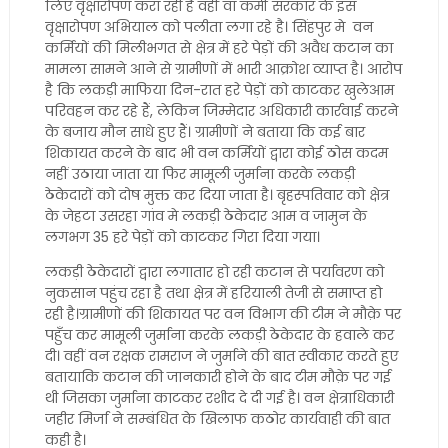
लिए वृक्षारोपण करा रही है वहीं वां कर्मी सरकार के इस
वृक्षारोपण अभियाल को पलीता लगा रहे है। सिंहपुर मे वन
कर्मियों की मिलीभगत से क्षेत्र में हरे पेड़ों की अवैध कटान का
मामला सामने आने से ग्रामीणों में भारी आक्रोश व्याप्त है। आरोप
है कि लकड़ी माफिया दिन-रात हरे पेड़ों को काटकर खुलेआम
परिवहन कर रहे हैं, लेकिन जिम्मेदार अधिकारी कार्रवाई करने
के बजाय मौन साधे हुए हैं। ग्रामीणों ने बताया कि कई बार
शिकायत करने के बाद भी वन कर्मियों द्वारा कोई ठोस कदम
नहीं उठाया जाता या फिर मामूली जुर्माना करके लकड़ी
ठेकेदारों को दोष मुक्त कर दिया जाता है। बृहस्पतिवार को क्षेत्र
के जेहटा उसरहा गांव मे लकड़ी ठेकेदार आम व जामुन के
लगभग 35 हरे पेड़ों को काटकर गिरा दिया गया।
लकड़ी ठेकेदारों द्वारा लगातार हो रही कटान से पर्यावरण को
नुकसान पहुंच रहा है तथा क्षेत्र में हरियाली तेजी से समाप्त हो
रही है।ग्रामीणों की शिकायत पर वन विभाग की टीम ने मौक़े पर
पहुँच कर मामूली जुर्माना करके लकड़ी ठेकेदार के हवाले कर
दी। वहीं वन रक्षक रामराज ने जुर्माने की बात स्वीकार करते हुए
बतायाकि कटान की जानकारी होने के बाद टीम मौक़े पर गई
थी जिसका जुर्माना काटकर रशीद दे दी गई है। वन क्षेत्राधिकारी
जहीर मिर्जा ने सम्बंधित के खिलाफ कठोर कार्यवाही की बात
कही है।