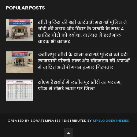
POPULAR POSTS
खीरी पुलिस की बड़ी कार्रवाई: मझगई पुलिस ने
चोरी की शराब और बियर के जखीरे के साथ 4
शातिर चोरों को दबोचा, वारदात में इस्तेमाल
बाइक भी बरामद
लखीमपुर खीरी के थाना मझगई पुलिस को बड़ी
कामयाबी पॉक्सो एक्ट और बीएनएस की धाराओं
में वांछित आरोपी गगन कुमार गिरफ्तार
सीएम डैशबोर्ड में लखीमपुर खीरी का परचम,
प्रदेश में तीसरे स्थान पर जिला
CREATED BY
SORATEMPLATES
| DISTRIBUTED BY
MYBLOGGERTHEMES