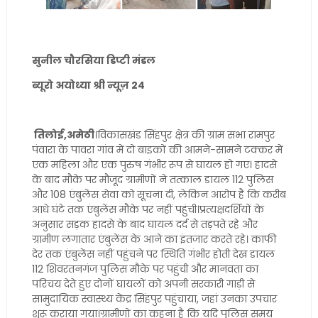
सुनील चौरसिया डिप्टी मंडल
ब्यूरो अयोध्या श्री न्यूज़ 24
तिलोई,अमेठी
।विकासखंड सिंहपुर क्षेत्र की ग्राम सभा रामपुर
पंवारा के पावरा गांव में दो बाइकों की आमने-सामने टक्कर में
एक महिला और एक पुरुष गंभीर रूप से घायल हो गए। हादसे
के बाद मौके पर मौजूद ग्रामीणों ने तत्काल डायल 112 पुलिस
और 108 एंबुलेंस सेवा को सूचना दी, लेकिन आरोप है कि करीब
आधे घंटे तक एंबुलेंस मौके पर नहीं पहुंची।प्रत्यक्षदर्शियों के
अनुसार सड़क हादसे के बाद घायल दर्द से तड़पते रहे और
ग्रामीण लगातार एंबुलेंस के आने का इंतजार करते रहे। काफी
देर तक एंबुलेंस नहीं पहुंचने पर स्थिति गंभीर होती देख डायल
112 शिवरतनगंज पुलिस मौके पर पहुंची और मानवता का
परिचय देते हुए दोनों घायलों को अपनी सरकारी गाड़ी से
सामुदायिक स्वास्थ्य केंद्र सिंहपुर पहुंचाया, जहां उनका उपचार
शुरू कराया गया।ग्रामीणों का कहना है कि यदि पुलिस समय