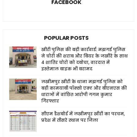
FACEBOOK
POPULAR POSTS
खीरी पुलिस की बड़ी कार्रवाई: मझगई पुलिस
ने चोरी की शराब और बियर के जखीरे के साथ
4 शातिर चोरों को दबोचा, वारदात में
इस्तेमाल बाइक भी बरामद
लखीमपुर खीरी के थाना मझगई पुलिस को
बड़ी कामयाबी पॉक्सो एक्ट और बीएनएस की
धाराओं में वांछित आरोपी गगन कुमार
गिरफ्तार
सीएम डैशबोर्ड में लखीमपुर खीरी का परचम,
प्रदेश में तीसरे स्थान पर जिला