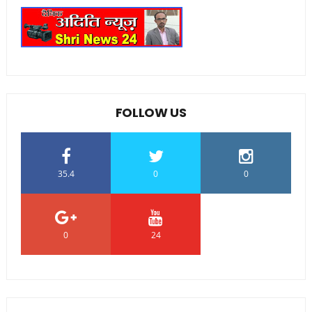
FOLLOW US
35.4
0
0
0
24
0