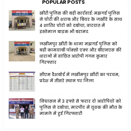
POPULAR POSTS
खीरी पुलिस की बड़ी कार्रवाई: मझगई पुलिस
ने चोरी की शराब और बियर के जखीरे के साथ
4 शातिर चोरों को दबोचा, वारदात में
इस्तेमाल बाइक भी बरामद
लखीमपुर खीरी के थाना मझगई पुलिस को
बड़ी कामयाबी पॉक्सो एक्ट और बीएनएस की
धाराओं में वांछित आरोपी गगन कुमार
गिरफ्तार
सीएम डैशबोर्ड में लखीमपुर खीरी का परचम,
प्रदेश में तीसरे स्थान पर जिला
निघासन में 3 हफ्ते से फरार दो आरोपियों को
पुलिस ने दबोचा, मारपीट में युवक की मौत के
मामले में हुई गिरफ्तारी