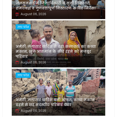
जनसुनवाई में जिलाधिकारी ने सुनीं शिकायतें,
समयबद्ध व गुणवत्तापूर्ण निस्तारण के दिए निर्देश।
August 06, 2026
उत्तर प्रदेश
अमेठी: लगातार बारिश से ढहा कलावती का कच्चा
मकान, खुले आसमान के नीचे रहने को मजबूर
परिवार
August 06, 2026
उत्तर प्रदेश
अमेठी: लगातार बारिश बनी आफत, कच्चा मकान
ढहने से छह सदस्यीय परिवार बेघर
August 06, 2026