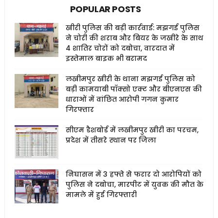
POPULAR POSTS
खीरी पुलिस की बड़ी कार्रवाई: मझगई पुलिस
ने चोरी की शराब और बियर के जखीरे के साथ
4 शातिर चोरों को दबोचा, वारदात में
इस्तेमाल बाइक भी बरामद
लखीमपुर खीरी के थाना मझगई पुलिस को
बड़ी कामयाबी पॉक्सो एक्ट और बीएनएस की
धाराओं में वांछित आरोपी गगन कुमार
गिरफ्तार
सीएम डैशबोर्ड में लखीमपुर खीरी का परचम,
प्रदेश में तीसरे स्थान पर जिला
निघासन में 3 हफ्ते से फरार दो आरोपियों को
पुलिस ने दबोचा, मारपीट में युवक की मौत के
मामले में हुई गिरफ्तारी