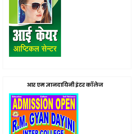
आर एम ज्ञानदायिनी इंटर कॉलेज