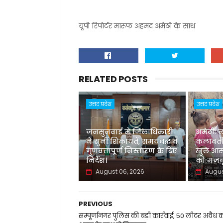
यूपी रिपोर्टर मारूफ अहमद अमेठी के साथ
RELATED POSTS
उत्तर प्रदेश
उत्तर प्रदेश
जनसुनवाई में जिलाधिकारी
अमेठी: 
ने सुनीं शिकायतें, समयबद्ध व
कलावती
गुणवत्तापूर्ण निस्तारण के दिए
खुले आस
निर्देश।
को मजबू
August 06, 2026
Augus
PREVIOUS
सम्पूर्णानगर पुलिस की बड़ी कार्रवाई, 50 लीटर अवैध 