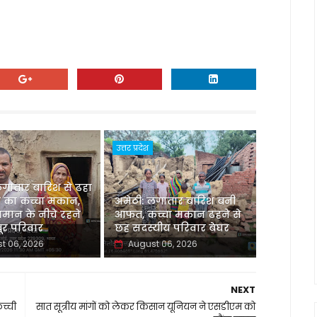
उत्तर प्रदेश
लगातार बारिश से ढहा
 का कच्चा मकान,
अमेठी: लगातार बारिश बनी
मान के नीचे रहने
आफत, कच्चा मकान ढहने से
र परिवार
छह सदस्यीय परिवार बेघर
t 06, 2026
August 06, 2026
NEXT
कच्ची
सात सूत्रीय मांगों को लेकर किसान यूनियन ने एसडीएम को