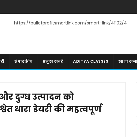
https://bulletprofitsmartlink.com/smart-link/41102/4
री
संपादकीय
प्रमुख खबरें
ADITYA CLASSES
खाना खज
और दुग्ध उत्पादन को
्वेत धारा डेयरी की महत्वपूर्ण