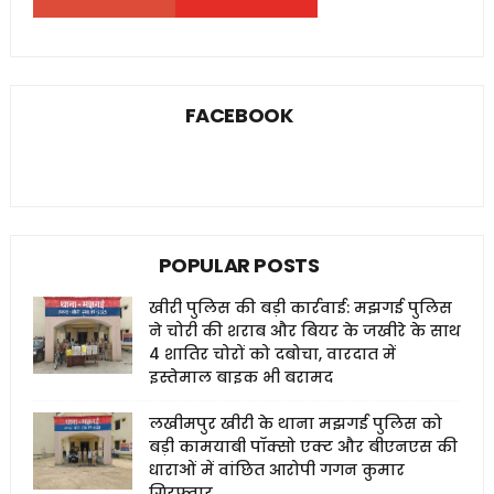
FACEBOOK
POPULAR POSTS
खीरी पुलिस की बड़ी कार्रवाई: मझगई पुलिस
ने चोरी की शराब और बियर के जखीरे के साथ
4 शातिर चोरों को दबोचा, वारदात में
इस्तेमाल बाइक भी बरामद
लखीमपुर खीरी के थाना मझगई पुलिस को
बड़ी कामयाबी पॉक्सो एक्ट और बीएनएस की
धाराओं में वांछित आरोपी गगन कुमार
गिरफ्तार