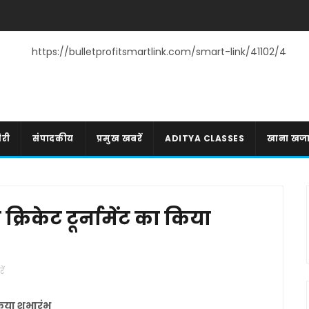
https://bulletprofitsmartlink.com/smart-link/41102/4
री
संपादकीय
प्रमुख खबरें
ADITYA CLASSES
खाना खज
 क्रिकेट टूर्नामेंट का किया
ें
किया शुभारंभ