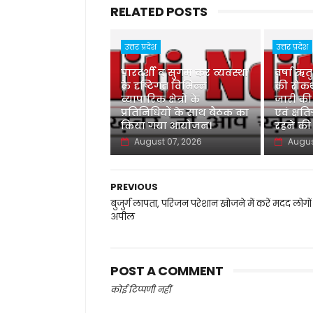
RELATED POSTS
उत्तर प्रदेश
उत्तर प्रदेश
पारदर्शी व सुगम कर व्यवस्था
वर्षा ऋत
के दृष्टिगत विभिन्न
की रोकथ
व्यापारिक क्षेत्रों के
जारी की
प्रतिनिधियों के साथ बैठक का
एवं क्षति
किया गया आयोजन।
रहने की
August 07, 2026
Augus
PREVIOUS
बुजुर्ग लापता, परिजन परेशान खोजने में करें मदद लोगों
अपील
POST A COMMENT
कोई टिप्पणी नहीं