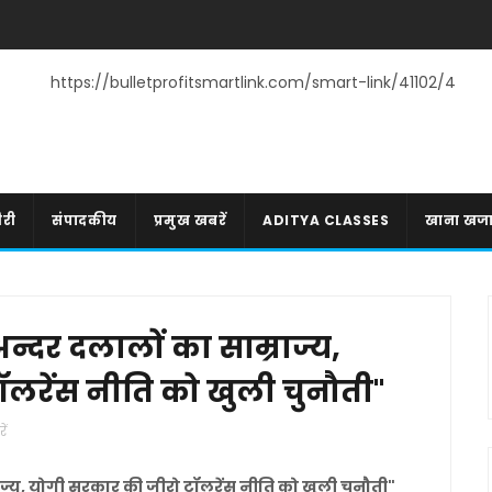
https://bulletprofitsmartlink.com/smart-link/41102/4
री
संपादकीय
प्रमुख खबरें
ADITYA CLASSES
खाना खज
्दर दलालों का साम्राज्य,
लरेंस नीति को खुली चुनौती"
ें
ज्य, योगी सरकार की जीरो टॉलरेंस नीति को खुली चुनौती"