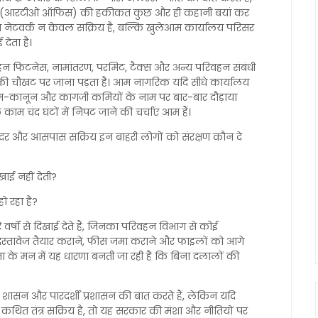
य (आरटीओ ऑफिस) की हकीकत कुछ और ही कहानी बयां कर
ं का नेटवर्क न केवल सक्रिय है, बल्कि खुलेआम कार्यालय परिसर
देता है।
ाहन फिटनेस, नामांतरण, परमिट, टैक्स और अन्य परिवहन संबंधी
 की चौखट पर जाना पड़ता है। आम नागरिक यदि सीधे कार्यालय
यम-कानून और कागजी कमियों के नाम पर बार-बार दौड़ाया
ाम चंद घंटों में निपट जाने की चर्चाएं आम हैं।
दर और आसपास सक्रिय इन बाहरी लोगों को संरक्षण कौन दे
ाई नहीं देती?
ो रहा है?
रे वर्षों से दिखाई देते हैं, जिनका परिवहन विभाग से कोई
 दस्तावेज तैयार कराने, फीस जमा कराने और फाइलों को आगे
ा के मन में यह धारणा बनती जा रही है कि बिना दलालों की
क्त शासन और पारदर्शी प्रशासन की बात करते हैं, लेकिन यदि
कथित तंत्र सक्रिय है, तो यह सरकार की मंशा और नीतियों पर