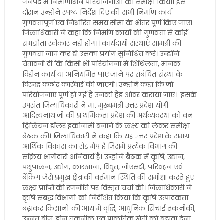
जनपद में निर्माणाधीन परियोजनाओं की समीक्षा किया। इस
दौरान उन्होंने स्पष्ट निर्देश दिए की सभी निर्माण कार्य
गुणवत्तापूर्ण एवं निर्धारित समय सीमा के भीतर पूर्ण किए जाएं।
जिलाधिकारी ने कहा कि निर्माण कार्यों की गुणवत्ता से कोई
समझौता स्वीकार नहीं होगा। कार्यदायी संस्थाएं सामग्री की
गुणवत्ता जांच कर ही उसका प्रयोग सुनिश्चित करें। उन्होंने
चेतावनी दी कि किसी भी परियोजना में शिथिलता, मानक
विहीन कार्य या अनियमित पाए जाने पर संबंधित संस्था के
विरुद्ध कठोर कार्रवाई की जाएगी। उन्होंने कहा कि जो
परियोजनाएं पूर्ण हो गई हैं उनको हैंड ओवर कराया जाए। इसके
उपरांत जिलाधिकारी ने मा. मुख्यमंत्री उत्तर प्रदेश योगी
आदित्यनाथ जी की प्राथमिकता प्रदेश की अर्थव्यवस्था को वन
ट्रिलियन डॉलर इकोनामी बनाने के लक्ष्य को लेकर समीक्षा
बैठक की। जिलाधिकारी ने कहा कि यह उत्तर प्रदेश के समग्र
आर्थिक विकास का रोड मैप है जिसमें प्रत्येक विभाग की
सक्रिय भागीदारी अनिवार्य है। उन्होंने बैठक में कृषि, उद्यान,
पशुपालन, उद्योग, कारखाना, विद्युत, जीएसटी, परिवहन एवं
बैंकिंग जैसे प्रमुख क्षेत्र की वर्तमान स्थिति की समीक्षा करते हुए
लक्ष्य प्राप्ति की रणनीति पर विस्तृत चर्चा की। जिलाधिकारी ने
कृषि संबद्ध विभागों को निर्देशित किया कि कृषि उत्पादकता
बढ़ाकर किसानों की आय में वृद्धि, आधुनिक सिंचाई तकनीकी,
उन्नत बीज, ड्रोन तकनीक एवं प्राकृतिक खेती को बढ़ावा देना