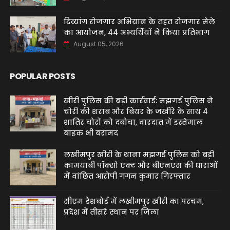
दिव्यांग रोजगार अभियान के तहत रोजगार मेले
का आयोजन, 44 अभ्यर्थियों ने किया प्रतिभाग
August 05, 2026
POPULAR POSTS
खीरी पुलिस की बड़ी कार्रवाई: मझगई पुलिस ने
चोरी की शराब और बियर के जखीरे के साथ 4
शातिर चोरों को दबोचा, वारदात में इस्तेमाल
बाइक भी बरामद
लखीमपुर खीरी के थाना मझगई पुलिस को बड़ी
कामयाबी पॉक्सो एक्ट और बीएनएस की धाराओं
में वांछित आरोपी गगन कुमार गिरफ्तार
सीएम डैशबोर्ड में लखीमपुर खीरी का परचम,
प्रदेश में तीसरे स्थान पर जिला