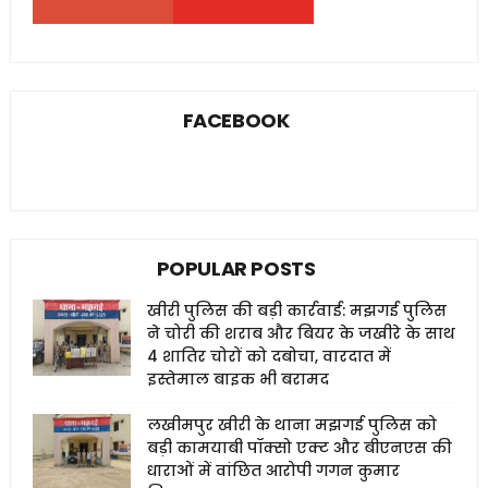
FACEBOOK
POPULAR POSTS
खीरी पुलिस की बड़ी कार्रवाई: मझगई पुलिस
ने चोरी की शराब और बियर के जखीरे के साथ
4 शातिर चोरों को दबोचा, वारदात में
इस्तेमाल बाइक भी बरामद
लखीमपुर खीरी के थाना मझगई पुलिस को
बड़ी कामयाबी पॉक्सो एक्ट और बीएनएस की
धाराओं में वांछित आरोपी गगन कुमार