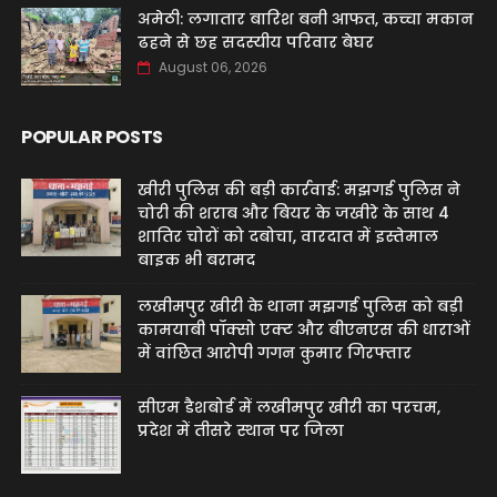
अमेठी: लगातार बारिश बनी आफत, कच्चा मकान
ढहने से छह सदस्यीय परिवार बेघर
August 06, 2026
POPULAR POSTS
खीरी पुलिस की बड़ी कार्रवाई: मझगई पुलिस ने
चोरी की शराब और बियर के जखीरे के साथ 4
शातिर चोरों को दबोचा, वारदात में इस्तेमाल
बाइक भी बरामद
लखीमपुर खीरी के थाना मझगई पुलिस को बड़ी
कामयाबी पॉक्सो एक्ट और बीएनएस की धाराओं
में वांछित आरोपी गगन कुमार गिरफ्तार
सीएम डैशबोर्ड में लखीमपुर खीरी का परचम,
प्रदेश में तीसरे स्थान पर जिला