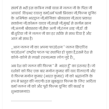
संघर्ष से भरी इस कठिन लंबी यात्रा में जलज जी के पिता जी
आचार्य विश्वंभर दयालु वर्मा,धर्म पत्नी प्रियंका जी,फिल्म यूनिट
के अभिषेक भारद्वाज जी,मोनिका श्रीवास्तव जी,सत्य प्रकाश
सक्सेना जी,कोमल यादव जी,साक्षी जी,मुंबई से सलीम खान
जी,अंजनी श्रीवास्तव जी,सैफ़ अली जी,रंजन शाह जी,डॉ .वी
बी.धुरिया जी ने जलज जी का हर तरीके से साथ दिया है और
आज भी साथ हैं।
_आज जलज जी का अपना फाउंडेशन " जलज क्रिएटिव
फाउंडेशन" राष्ट्रीय पटल पर स्थापित हो चुका है,इसमें देश से
कोने-कोने से लाखों रचनात्मक लोग जुड़े हैं।_
अब देश को जलज की फिल्म " मैं भारत हूँ" का इंतजार है। जो
दर्शकों को फिर एक बार मनोज कुमार की याद दिलाएगी और
ये फिल्म मनोज कुमार (भारत कुमार) जी को श्रद्धांजलि के
रूप में प्रस्तुत की जाएगी। इस खूबसूरत फिल्म के लिए आदित्य
वर्मा जलज जी को और पूरी फिल्म यूनिट की बधाई व
शुभकामनाएं।
........................................................