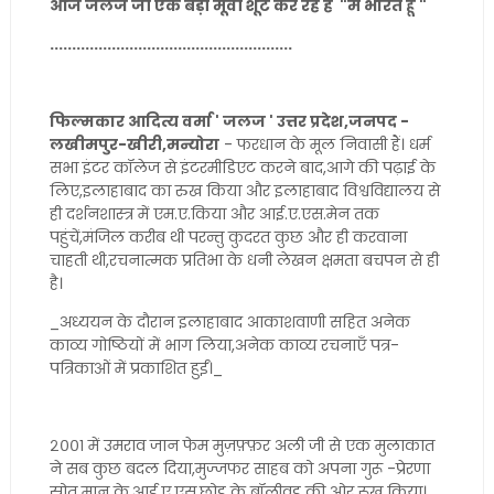
आज जलज जी एक बड़ी मूवी शूट कर रहे हैं "मैं भारत हूँ "
.......................................................
फिल्मकार आदित्य वर्मा ' जलज ' उत्तर प्रदेश,जनपद -
लखीमपुर-खीरी,मन्योरा
- फरधान के मूल निवासी हैं। धर्म
सभा इंटर कॉलेज से इंटरमीडिएट करने बाद,आगे की पढ़ाई के
लिए,इलाहाबाद का रुख किया और इलाहाबाद विश्वविद्यालय से
ही दर्शनशास्त्र में एम.ए.किया और आई.ए.एस.मेन तक
पहुंचें,मंजिल करीब थी परन्तु कुदरत कुछ और ही करवाना
चाहती थी,रचनात्मक प्रतिभा के धनी लेखन क्षमता बचपन से ही
है।
_अध्ययन के दौरान इलाहाबाद आकाशवाणी सहित अनेक
काव्य गोष्ठियों में भाग लिया,अनेक काव्य रचनाएँ पत्र-
पत्रिकाओं में प्रकाशित हुईं।_
२००१ में उमराव जान फेम मुज़फ़्फ़र अली जी से एक मुलाकात
ने सब कुछ बदल दिया,मुज्जफर साहब को अपना गुरू -प्रेरणा
स्रोत मान के,आई.ए.एस.छोड़ के बॉलीवुड की ओर रूख किया।