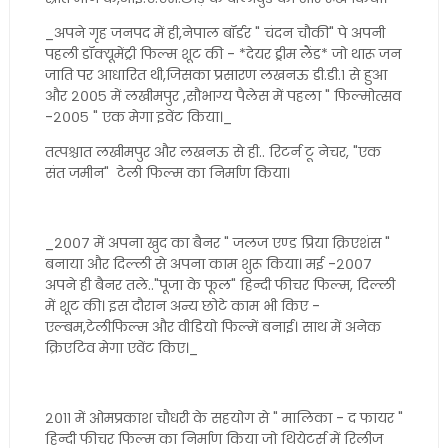
_अपने गृह जनपद में ही,नेपाल बॉर्डर " चंदन चौकी" पे अपनी
पहली डॉक्यूमेंट्री फिल्म शूट की - *देयर ड्रीम लैंड* जो थारू जन
जाति पर आधारित थी,जिसका प्रसारण लखनऊ डी.डी.१ से हुआ
और २००५ में लखीमपुर ,सौभाग्य पैलेस में पहला " फिल्मोत्सव
-२००५ " एक मेगा इवेंट किया।_
तत्पश्चात लखीमपुर और लखनऊ से ही.. रिटर्न टू नेचर, "एक
संत जमीन" टेली फिल्म का निर्माण किया।
_२००७ में अपना खुद का बैनर " जलज एण्ड प्रिया क्रिएशंस "
बनाया और दिल्ली से अपना काम शुरू किया। मई -२००७
अपने ही बैनर तले.."पूजा के फूल" हिन्दी फीचर फिल्म, दिल्ली
में शूट की। इस दौरान अन्य छोटे काम भी किए -
एल्बम,टेलीफिल्म और वीडियो फिल्में बनाई। साथ में अनेक
क्रिएटिव मेगा एवेंट किए।_
२०११ में ओमप्रकाश चौधरी के सहयोग से " मालिका - द फायर "
हिन्दी फीचर फिल्म का निर्माण किया जो थियेटर्स में रिलीज