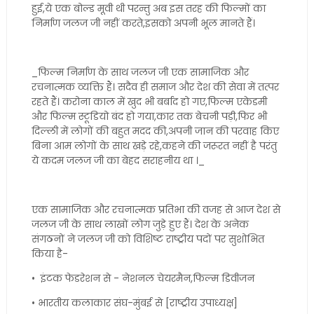
हुई,ये एक बोल्ड मूवी थी परन्तु अब इस तरह की फिल्मों का
निर्माण जलज जी नहीं करते,इसको अपनी भूल मानते हैं।
_फिल्म निर्माण के साथ जलज जी एक सामाजिक और
रचनात्मक व्यक्ति हैं। सदैव ही समाज और देश की सेवा में तत्पर
रहते हैं। करोना काल में खुद भी बर्बाद हो गए,फिल्म एकेडमी
और फिल्म स्टूडियो बंद हो गया,कार तक बेचनी पड़ी,फिर भी
दिल्ली में लोगों की बहुत मदद की,अपनी जान की परवाह किए
बिना आम लोगों के साथ खड़े रहे,कहने की जरूरत नहीं है परंतु
ये कदम जलज जी का बेहद सराहनीय था ।_
एक सामाजिक और रचनात्मक प्रतिभा की वजह से आज देश से
जलज जी के साथ लाखों लोग जुड़े हुए हैं। देश के अनेक
संगठनों ने जलज जी को विशिष्ट राष्ट्रीय पदों पर सुशोभित
किया है-
• इंटक फेडरेशन से - नेशनल चेयरमैन,फिल्म डिवीजन
• भारतीय कलाकार संघ-मुंबई से [राष्ट्रीय उपाध्यक्ष]