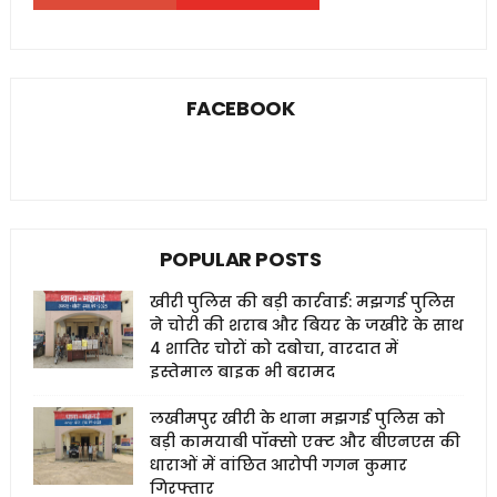
FACEBOOK
POPULAR POSTS
खीरी पुलिस की बड़ी कार्रवाई: मझगई पुलिस
ने चोरी की शराब और बियर के जखीरे के साथ
4 शातिर चोरों को दबोचा, वारदात में
इस्तेमाल बाइक भी बरामद
लखीमपुर खीरी के थाना मझगई पुलिस को
बड़ी कामयाबी पॉक्सो एक्ट और बीएनएस की
धाराओं में वांछित आरोपी गगन कुमार
गिरफ्तार