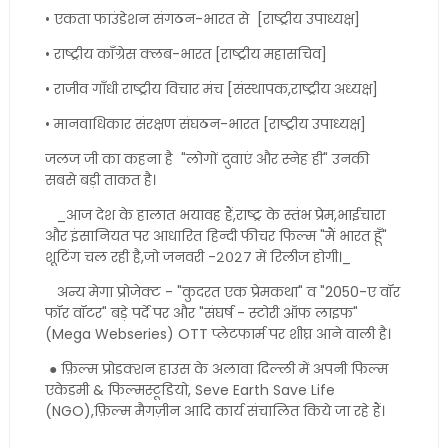
• एकता फाउंडेशन संगठन-भारत से [राष्ट्रीय उपाध्यक्ष]
• राष्ट्रीय कॉंग्रेस क्लब-भारत [राष्ट्रीय महासचिव]
• राजीव गाँधी राष्ट्रीय विचार मंच [संस्थापक,राष्ट्रीय अध्यक्ष]
• मानवाधिकार संरक्षण संघठन-भारत [राष्ट्रीय उपाध्यक्ष]
जलज जी का कहना है "लोगों दुवाएं और स्नेह ही" उनकी
सबसे बड़ी ताकत है।
_आज देश के हालात भयावह हैं,राष्ट्र के स्तंभ प्रेम,भाईचारा
और इंसानियत पर आधारित हिन्दी फीचर फिल्म "मैं भारत हूँ"
शूटिंग चल रही है,जो जनवरी -२०२७ में रिलीज होगी।_
अन्य मेगा प्रोजेक्ट - "कुदरत एक प्रेमकथा" व "2050-ए वॉर
फॉर वॉटर" बड़े पर्दे पर और "संघर्ष - स्टोरी ऑफ लाइफ"
(Mega Webseries) OTT प्लेटफार्म पर शीघ्र आने वाली है।
● फ़िल्म प्रोडक्शन हाउस के अलावा दिल्ली में अपनी फिल्म
एकेडमी & फिल्मस्टूडियो, Seve Earth Save Life
(NGO),फ़िल्म मैगज़ीन आदि कार्य संचालित किये जा रहे हैं।