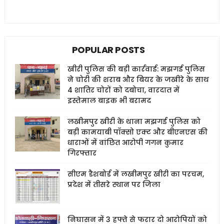
POPULAR POSTS
खीरी पुलिस की बड़ी कार्रवाई: मझगई पुलिस
ने चोरी की शराब और बियर के जखीरे के साथ
4 शातिर चोरों को दबोचा, वारदात में
इस्तेमाल बाइक भी बरामद
लखीमपुर खीरी के थाना मझगई पुलिस को
बड़ी कामयाबी पॉक्सो एक्ट और बीएनएस की
धाराओं में वांछित आरोपी गगन कुमार
गिरफ्तार
सीएम डैशबोर्ड में लखीमपुर खीरी का परचम,
प्रदेश में तीसरे स्थान पर जिला
निघासन में 3 हफ्ते से फरार दो आरोपियों को