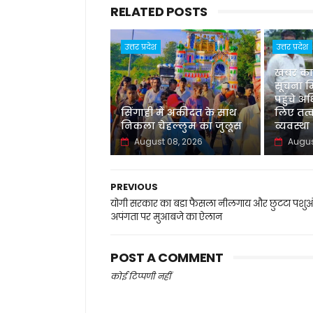
RELATED POSTS
उत्तर प्रदेश
उत्तर प्रदेश
खबर का
सूचना म
पहुंचे अध
सिंगाही में अकीदत के साथ
लिए तत
निकला चेहल्लुम का जुलूस
व्यवस्था
August 08, 2026
Augus
PREVIOUS
योगी सरकार का बडा फैसला नीलगाय और छुटटा पशुओं
अपंगता पर मुआबजे का ऐलान
POST A COMMENT
कोई टिप्पणी नहीं