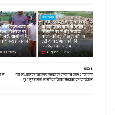
उत्तर प्रदेश
अमेठी: जायस नगर पालिका
 असर जलभराव की
के वार्ड नंबर सात में नाला
िलते ही मौके पर
निर्माण पर गंभीर सवाल,
िकारी, ग्रामीणों के
पानी-कीचड़ में खड़ी की जा
्काल कराई नाव की
रही दीवार, मानकों की
अनदेखी का आरोप
t 08, 2026
August 08, 2026
NEXT
 से
पूर्व माध्यमिक विद्यालय नेवरा के प्रांगण में कल आयोजित
हुआ मुख्यमंत्री सामूहिक विवाह संस्कार का कार्यक्रम