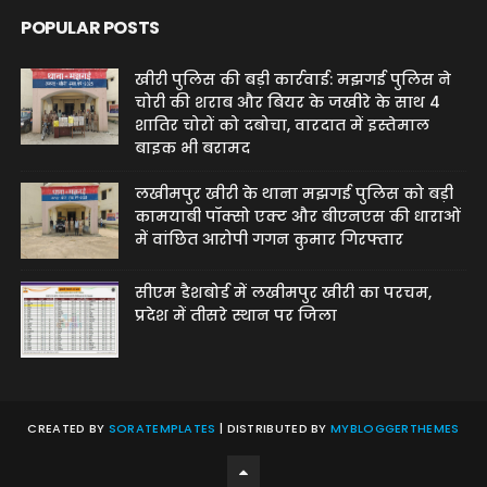
POPULAR POSTS
खीरी पुलिस की बड़ी कार्रवाई: मझगई पुलिस ने
चोरी की शराब और बियर के जखीरे के साथ 4
शातिर चोरों को दबोचा, वारदात में इस्तेमाल
बाइक भी बरामद
लखीमपुर खीरी के थाना मझगई पुलिस को बड़ी
कामयाबी पॉक्सो एक्ट और बीएनएस की धाराओं
में वांछित आरोपी गगन कुमार गिरफ्तार
सीएम डैशबोर्ड में लखीमपुर खीरी का परचम,
प्रदेश में तीसरे स्थान पर जिला
CREATED BY
SORATEMPLATES
| DISTRIBUTED BY
MYBLOGGERTHEMES