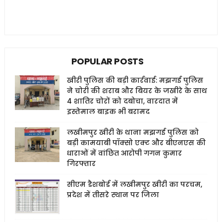
POPULAR POSTS
खीरी पुलिस की बड़ी कार्रवाई: मझगई पुलिस
ने चोरी की शराब और बियर के जखीरे के साथ
4 शातिर चोरों को दबोचा, वारदात में
इस्तेमाल बाइक भी बरामद
लखीमपुर खीरी के थाना मझगई पुलिस को
बड़ी कामयाबी पॉक्सो एक्ट और बीएनएस की
धाराओं में वांछित आरोपी गगन कुमार
गिरफ्तार
सीएम डैशबोर्ड में लखीमपुर खीरी का परचम,
प्रदेश में तीसरे स्थान पर जिला