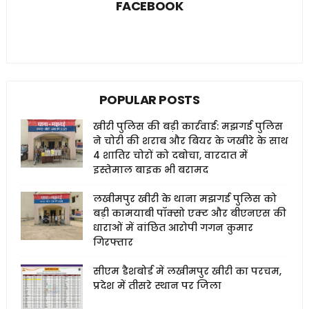
FACEBOOK
POPULAR POSTS
खीरी पुलिस की बड़ी कार्रवाई: मझगई पुलिस
ने चोरी की शराब और बियर के जखीरे के साथ
4 शातिर चोरों को दबोचा, वारदात में
इस्तेमाल बाइक भी बरामद
लखीमपुर खीरी के थाना मझगई पुलिस को
बड़ी कामयाबी पॉक्सो एक्ट और बीएनएस की
धाराओं में वांछित आरोपी गगन कुमार
गिरफ्तार
सीएम डैशबोर्ड में लखीमपुर खीरी का परचम,
प्रदेश में तीसरे स्थान पर जिला