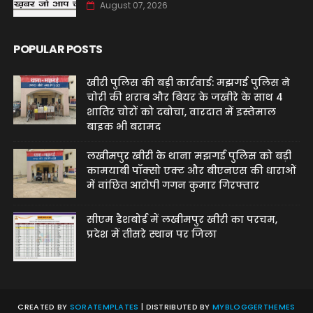
August 07, 2026
POPULAR POSTS
खीरी पुलिस की बड़ी कार्रवाई: मझगई पुलिस ने
चोरी की शराब और बियर के जखीरे के साथ 4
शातिर चोरों को दबोचा, वारदात में इस्तेमाल
बाइक भी बरामद
लखीमपुर खीरी के थाना मझगई पुलिस को बड़ी
कामयाबी पॉक्सो एक्ट और बीएनएस की धाराओं
में वांछित आरोपी गगन कुमार गिरफ्तार
सीएम डैशबोर्ड में लखीमपुर खीरी का परचम,
प्रदेश में तीसरे स्थान पर जिला
CREATED BY
SORATEMPLATES
| DISTRIBUTED BY
MYBLOGGERTHEMES