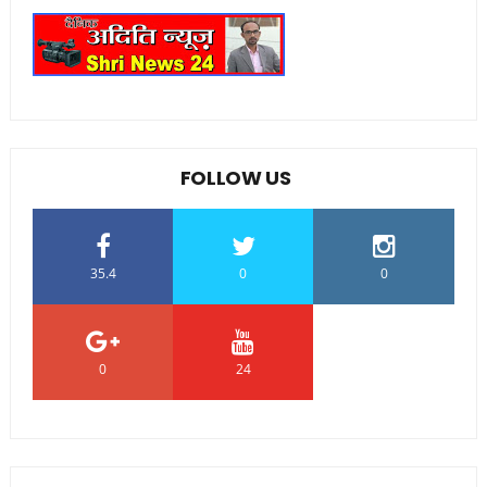
FOLLOW US
35.4
0
0
0
24
0