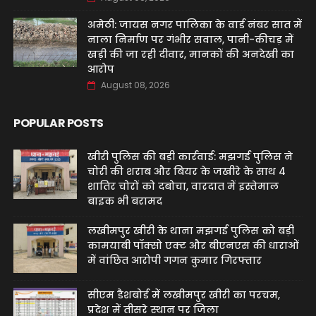
अमेठी: जायस नगर पालिका के वार्ड नंबर सात में
नाला निर्माण पर गंभीर सवाल, पानी-कीचड़ में
खड़ी की जा रही दीवार, मानकों की अनदेखी का
आरोप
August 08, 2026
POPULAR POSTS
खीरी पुलिस की बड़ी कार्रवाई: मझगई पुलिस ने
चोरी की शराब और बियर के जखीरे के साथ 4
शातिर चोरों को दबोचा, वारदात में इस्तेमाल
बाइक भी बरामद
लखीमपुर खीरी के थाना मझगई पुलिस को बड़ी
कामयाबी पॉक्सो एक्ट और बीएनएस की धाराओं
में वांछित आरोपी गगन कुमार गिरफ्तार
सीएम डैशबोर्ड में लखीमपुर खीरी का परचम,
प्रदेश में तीसरे स्थान पर जिला