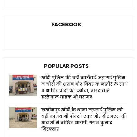
FACEBOOK
POPULAR POSTS
खीरी पुलिस की बड़ी कार्रवाई: मझगई पुलिस
ने चोरी की शराब और बियर के जखीरे के साथ
4 शातिर चोरों को दबोचा, वारदात में
इस्तेमाल बाइक भी बरामद
लखीमपुर खीरी के थाना मझगई पुलिस को
बड़ी कामयाबी पॉक्सो एक्ट और बीएनएस की
धाराओं में वांछित आरोपी गगन कुमार
गिरफ्तार