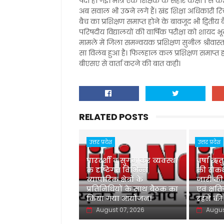
पैदा हो गई। मात्र एक शिक्षक के सहारे कक्षा 1 से क
अब सवाल भी उठने लगे हैं। खंड शिक्षा अधिकारी 
बैच का प्रशिक्षण समाप्त होने के बावजूद भी द्वितीय
परिषदीय विद्यालयों की वार्षिक परीक्षा को शायद भ
मामले में जिला समन्वयक प्रशिक्षण सुनील श्रीवास्
सा विलंब हुआ है। फिलहाल कल प्रशिक्षण समाप्त हो
बीएसए से वार्ता करने की बात कही।
RELATED POSTS
उत्तर प्रदेश
उत्तर प्रदेश
पारदर्शी व सुगम कर व्यवस्था
वर्षा ऋत
के दृष्टिगत विभिन्न
की रोकथ
व्यापारिक क्षेत्रों के
जारी की
प्रतिनिधियों के साथ बैठक का
एवं क्षति
किया गया आयोजन।
रहने की
August 07, 2026
Augus