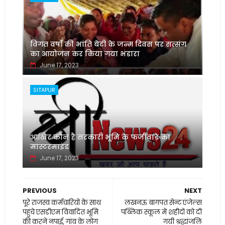
विगत वर्षों की भांति बेटी के जन्म दिवस पर सत्संग
का आयोजन कर किया गया भंडारा
June 17, 2023
SITAPUR
आखिर कौन है सरकारी भूमि के फर्जीवाड़े का
मास्टरमाइंड
June 17, 2023
PREVIOUS
NEXT
पूरे राजस्व कर्मचारियों के साथ
लखनऊ बागपत सेन्ट एंजेल्स
पहुंचे एसडीएम विवादित भूमि
पब्लिक स्कूल में शहीदों को दी
की करने नपाई, गांव के लोग
गयी श्रद्धांजलि