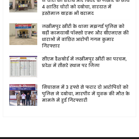
ने चोरी की शराब और बियर के जखीरे के साथ
4 शातिर चोरों को दबोचा, वारदात में
इस्तेमाल बाइक भी बरामद
लखीमपुर खीरी के थाना मझगई पुलिस को
बड़ी कामयाबी पॉक्सो एक्ट और बीएनएस की
धाराओं में वांछित आरोपी गगन कुमार
गिरफ्तार
सीएम डैशबोर्ड में लखीमपुर खीरी का परचम,
प्रदेश में तीसरे स्थान पर जिला
निघासन में 3 हफ्ते से फरार दो आरोपियों को
पुलिस ने दबोचा, मारपीट में युवक की मौत के
मामले में हुई गिरफ्तारी