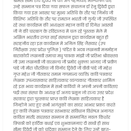
श्रीमती सीमा राय द्विवेदी जी को अंग पहनाकर माल्यार्पण कर
उन्हें सम्मान पत्र दिया गया सफल संचालन डॉ रेनू द्विवेदी द्वारा
किया गया इस अवसर पर मुख्य अतिथि के तौर पर निर्भय जी
विशिष्ट अतिथि के तौर पर रामराज भारती जी गुर्जर जी उपस्थित
रहे तथा कार्यक्रम की अध्यक्षता महान कवि डॉ दिनेश अवस्थी
जी ने की चारबाग के रविंद्रालय में चल रहे पुस्तक मेले में
अखिल भारतीय रागत साईं संस्थान द्वारा कार्यक्रम बहुत ही
सराहनीय रहा इस कार्यक्रम में अनिल सिंह जैसवार (उप
निरीक्षक उत्तर प्रदेश पुलिस ) पंडित बे अदब लखनवी मनमोहन
बाराकोटी लखनवी तमाचा मधु पाठक मांझी जी प्रतिभा श्रीवास्तव
जी उमा लखनवी जी वात्सल्य जी प्रमोद शुक्ला आजाद जी प्रवीण
पांडे जी मीरा चौरसिया जी विनोद द्विवेदी जी वीवी पांडे जी महेश
गुप्त महेश जी गीतकार तमाम गणमान्य व्यक्ति कवि पत्रकार
लेखक उपन्यासकार साहित्यकार व्यंग्यकार गीतकार शामिल
रहे इस भव्य कार्यक्रम में सभी कवियों ने अपनी अपनी कविताएं
पढ़ी तथा संस्था के अध्यक्ष डॉ अजय प्रसून जो राज्य उत्तर प्रदेश
सरकार द्वारा पुरस्कार प्राप्त कवि लेखक साहित्यकार है
जिन्होंने आए हुए सभी आगंतुकों का सादर आभार प्रकट करते
हुए कवि लेखक पत्रकार स्तंभकार संविधान विशेषज्ञ अनागत
कविता मार्तंड सारस्वत सम्मान से सम्मानित नवल किशोर
त्रिपाठी को हार्दिक बधाई एवं शुभकामनाएं दी साथी ही साथ
सीमा द्विवेदी जी को चंद्रिका सम्मान देने के लिए उन्हें बहुत-