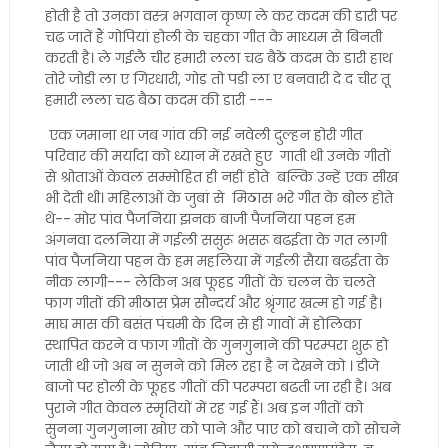
होती है तो उनका वस्त्र भगवान कृष्ण ले कर कदम की डारी पर
चढ जातें हैं गोपियां होली के चहका गीत के माध्यम से बिनती
करती है। ले गईलै चीर हमारी लला चढ बैठें कदम के डारी हाथ
तोरे जोडी ला ए गिरधारी, गोड तो पडी ला ए बनवारी दे द चीर तू
हमारी लला चढ बैठा कदम की डारी ---
एक जमाना था जब गांव की नई नवेली दुल्हन होरी गीत
परिवार की मर्यादा को ध्यान में रखते हुए गाती थी उनके गीतों
से श्रोताओं केवल सम्मोहित ही नहीं होते बल्कि उन्हें एक सीख
भी देती थी। महिलाओं के जुबां से मिठास भरे गीत के बोल होते
थे-- मोर पांव पैजनिया झनक बाजी पैजनिया पहन हम
अंगनवा दलनिया में गईली ससुरू भसरू बढईता के गत लागी
पांव पैजनिया पहन के हम महलिया में गईली सैया बढईता के
नीक लागी--- लेकिन अब फूहड गीतों के चलन के चलते
फाग गीतों की मीठास प्रेम सौन्दर्य और श्रृंगार खत्म हो गई है।
माघ मास की बसंत पंचमी के दिन से ही गावों में होलिका
स्थापित करने व फाग गीतों के गुनगुनाने की परम्परा शुरू हो
जाती थी जो अब न सुनने को मिल रहा है न देखने को । डीजे
बाजो पर होली के फूहड गीतों की परम्परा बढती जा रही है। अब
पुराने गीत केवल स्मृतियों में रह गई हैं। अब इन गीतों को
सुनना गुनगुनाना खोए को पाने और पाए को बचाने को सोचने