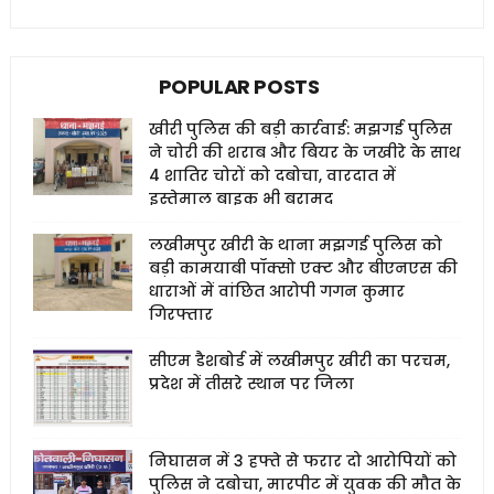
POPULAR POSTS
खीरी पुलिस की बड़ी कार्रवाई: मझगई पुलिस
ने चोरी की शराब और बियर के जखीरे के साथ
4 शातिर चोरों को दबोचा, वारदात में
इस्तेमाल बाइक भी बरामद
लखीमपुर खीरी के थाना मझगई पुलिस को
बड़ी कामयाबी पॉक्सो एक्ट और बीएनएस की
धाराओं में वांछित आरोपी गगन कुमार
गिरफ्तार
सीएम डैशबोर्ड में लखीमपुर खीरी का परचम,
प्रदेश में तीसरे स्थान पर जिला
निघासन में 3 हफ्ते से फरार दो आरोपियों को
पुलिस ने दबोचा, मारपीट में युवक की मौत के