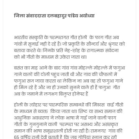
जिला संवाददाता दलबहादुर पांडेय अयोध्या
भारतीय संस्कृति के परम्परागत गीत होली के फाग गीत अब
गांवो में सुनाई नही दे रहें हैं। जो प्रकृति के सौन्दर्य और श्रृंगार को
बताया करते थे। जिनके प्रति नेह-छोह के रागात्मक संवेदना
को भी गीतो के माध्यम से उकेरा जाता था।
बसंत का माह आने के बाद गांव गांव मोहल्ले मोहल्ले में फगुआ
गाने वालों की टोली पहुंच जाती थी और गांव की चौपालों में
फगुआ सज जाया करता था लेकिन ना अब वह तो फगुआ गाने
ही मिल रहे हैं और ना ही उनको सुनने वाले ही हैं फगुआ गीत
अब के जमाने में लगभग बिलुप्त होनेपर हैं
होली के त्योहार पर पारम्परिक सम्बन्धो की मिठास कई गीतो
के माध्यम से ब्यक्त किया जाता था। शिष्ट या सभ्य समाज की
आधुनिक अवधारणा ने लोक भाषा में गाई जाने वाली फाग
गीतों के गुनगुनाने वाली परम्परा पर असभ्य और असंस्कृत
समाज की भाषा समृद्धशाली होती जा रही है। रामनगर गांव की
65 वर्षिय रानी देवी बताती है कि जब गोपियां स्नान कर रही