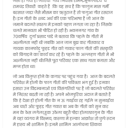
जैसा हो गया है। जोरिया गांव निवासी रामेन्द्रभूषणपांडेय व
रामचंद्र तिवारी कहते हैं कि यह सच है कि फागुन मास गर्मी
बरसात जाडा जैसे मौसम का ऋतुराज है तो फगुआ गीत रसराज
है। इन गीतों के शब्द अर्थ की एक परिभाषा है जो आज के
जमाने बदलते स्वरूप में इनको ग्रहण लगता जा रहा है। जिसके
चलते मानवता भी पीडित हो रही है। भवननगर गांव के
70वर्षिय दुर्गा प्रसाद पांडे ने बताया कि पहले के गीतों में
अश्लीलता नहीं थी जबकि आज जान बुझ कर गीतकार व
गायक कानफोड़ू फूहड गीत को गाकर फाग गीतों की संस्कृति
को बिगाड़ने का कार्य कर रहे हैं। पहले के अल्लहण गीतों में भी
अश्लीलता नहीं थी।जिसे पूरा परिवार एक साथ गाता बजाता और
मग्न होता था।
जो अब विलुप्त होने के कगार पर पहुंच गया है। आज के बदलते
परिवेश में होली के फाग गीतों की पवित्रता भंग हुई है। इनका
इसारा उन विडम्बनाओं एवं विसंगतियों पर है जो बदलते परिवेश
में निरंतर बढती जा रही है। अपने भोजपुरिया अंदाज में बताते हैं
कि हे देखा हो होली गीत के न ऊ गवईया रह गईले न सुनवईया
अब चारों ओर फूहड़ गीत गवात बा अब के गीतों को सुन कर
मन के ठेस लगेला,हूक उठेला बहुतै पीडा होला।फ़ागुन के गीत
में यहां व्यंगय में विस्मय, करूणा में हल्का आक्रोश तो छुपे रूदन
में हास्य भी शामिल हैं। इनमें शामिल आलोचना शिकवा