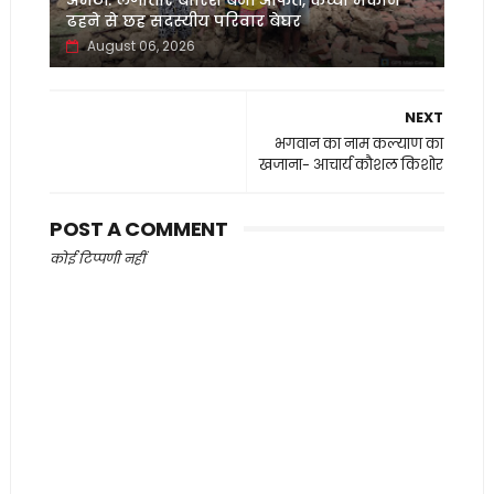
अमेठी: लगातार बारिश बनी आफत, कच्चा मकान
ढहने से छह सदस्यीय परिवार बेघर
August 06, 2026
NEXT
भगवान का नाम कल्याण का
खजाना- आचार्य कौशल किशोर
POST A COMMENT
कोई टिप्पणी नहीं