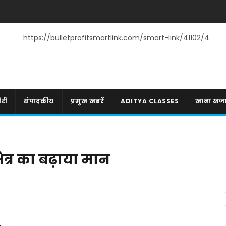
https://bulletprofitsmartlink.com/smart-link/41102/4
री
संपादकीय
प्रमुख खबरें
ADITYA CLASSES
खाना खज
ेत्र का बढ़ाया मान