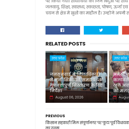
पर किया गया। शोधार्थियों को जिन बिंदुओं पर शो
जलवायु, शिक्षा, स्वास्थ्य, स्वच्छता, पोषण, ऊर्जा 
चयन से क्षेत्र में खुशी का माहौल है। उन्होंने अपनी
RELATED POSTS
उत्तर प्रदेश
उत्तर प्रदेश
जनसुनवाई में जिलाधिकारी
अमेठी: 
ने सुनीं शिकायतें, समयबद्ध व
कलावती
गुणवत्तापूर्ण निस्तारण के दिए
खुले आस
निर्देश।
को मजबू
August 06, 2026
Augus
PREVIOUS
किसान सहकारी मिल संपूर्णानगर पर फूटा पूर्व विधायक प
का गुस्सा