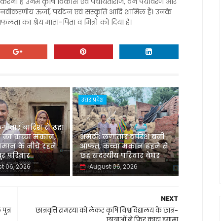
ध करना है उनमें कृषि विकास एवं पंचायतीराज, वन पर्यावरण और
एवं नवीकरणीय ऊर्जा, पर्यटन एवं संस्कृति आदि शामिल हैं। उनके
 सफलता का श्रेय माता-पिता व मित्रों को दिया है।
उत्तर प्रदेश
लगातार बारिश से ढहा
 का कच्चा मकान,
अमेठी: लगातार बारिश बनी
मान के नीचे रहने
आफत, कच्चा मकान ढहने से
र परिवार
छह सदस्यीय परिवार बेघर
t 06, 2026
August 06, 2026
NEXT
ुत्र
छात्रवृत्ति समस्या को लेकर कृषि विश्वविद्यालय के छात्र-
छात्राओं ने फिर काटा हंगामा