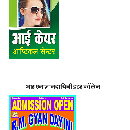
आर एम ज्ञानदायिनी इंटर कॉलेज