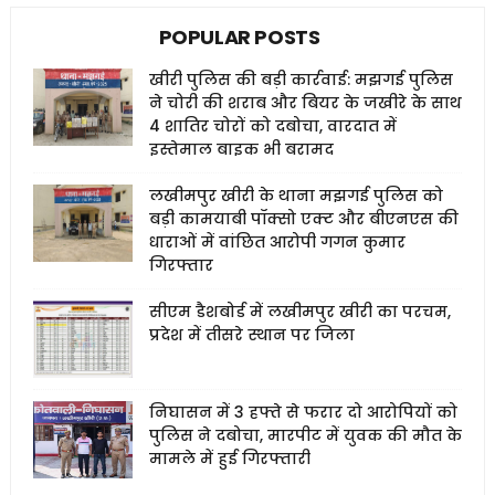
POPULAR POSTS
खीरी पुलिस की बड़ी कार्रवाई: मझगई पुलिस
ने चोरी की शराब और बियर के जखीरे के साथ
4 शातिर चोरों को दबोचा, वारदात में
इस्तेमाल बाइक भी बरामद
लखीमपुर खीरी के थाना मझगई पुलिस को
बड़ी कामयाबी पॉक्सो एक्ट और बीएनएस की
धाराओं में वांछित आरोपी गगन कुमार
गिरफ्तार
सीएम डैशबोर्ड में लखीमपुर खीरी का परचम,
प्रदेश में तीसरे स्थान पर जिला
निघासन में 3 हफ्ते से फरार दो आरोपियों को
पुलिस ने दबोचा, मारपीट में युवक की मौत के
मामले में हुई गिरफ्तारी