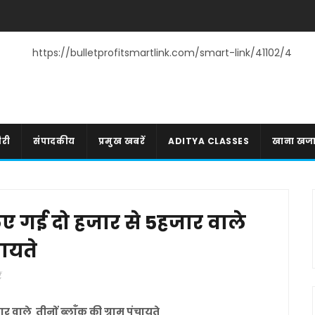
https://bulletprofitsmartlink.com/smart-link/41102/4
री
संपादकीय
प्रमुख खबरें
ADITYA CLASSES
खाना खज
िए गई दो हजार से 5हजार वाले
चायते
ं
 वाले तीनों ब्लाँक की ग्राम पंचायते