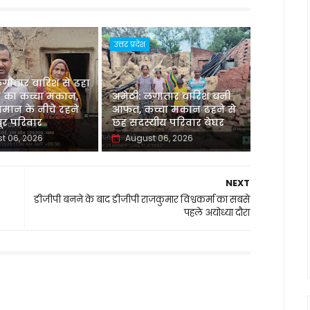
उत्तर प्रदेश
लगातार बारिश से ढहा
 का कच्चा मकान,
अमेठी: लगातार बारिश बनी
मान के नीचे रहने
आफत, कच्चा मकान ढहने से
र परिवार
छह सदस्यीय परिवार बेघर
t 06, 2026
August 06, 2026
NEXT
डीजीपी बनने के बाद डीजीपी राजकुमार विश्वकर्मा का सबसे
पहले अयोध्या दौरा