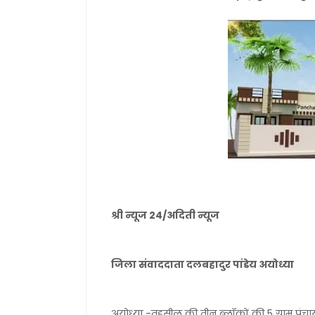
श्री न्यूज 24/अदिती न्यूज
जिला संवाददाता दलबहादुर पांडेय अयोध्या
अयोध्या -तहसील की तीन ब्लॉकों की 5 ग्राम पंचा