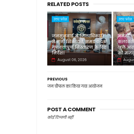
RELATED POSTS
उत्तर प्रदेश
उत्तर प्रदेश
जनसुनवाई में जिलाधिकारी
अमेठी: 
ने सुनीं शिकायतें, समयबद्ध व
कलावती
गुणवत्तापूर्ण निस्तारण के दिए
खुले आस
निर्देश।
को मजबू
August 06, 2026
Augus
PREVIOUS
जन चौपाल का किया गया आयोजन
POST A COMMENT
कोई टिप्पणी नहीं