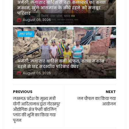
अमेठी: लगातार बारिश से ढहा कलावती का कच्चा
मकान, खुले आसमान के नीचे रहने को मजबूर
परिवार
August 06, 2026
उत्तर प्रदेश
अमेठी: लगातार बारिश बनी आफत, कच्चा मकान
ढहने से छह सदस्यीय परिवार बेघर
August 06, 2026
PREVIOUS
NEXT
लखनऊ प्रदेश के मुख्य मंत्री
जन चौपाल का किया गया
योगी आदित्यनाथ द्वारा गोरखपुर
आयोजन
औद्योगिक क्षेत्र पेप्सी बॉटलिंग
प्लांट की भूमि का किया गया
पूजन