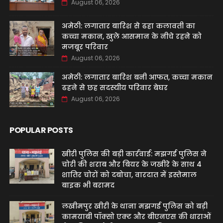
August 06, 2026
अमेठी: लगातार बारिश से ढहा कलावती का
कच्चा मकान, खुले आसमान के नीचे रहने को
मजबूर परिवार
August 06, 2026
अमेठी: लगातार बारिश बनी आफत, कच्चा मकान
ढहने से छह सदस्यीय परिवार बेघर
August 06, 2026
POPULAR POSTS
खीरी पुलिस की बड़ी कार्रवाई: मझगई पुलिस ने
चोरी की शराब और बियर के जखीरे के साथ 4
शातिर चोरों को दबोचा, वारदात में इस्तेमाल
बाइक भी बरामद
लखीमपुर खीरी के थाना मझगई पुलिस को बड़ी
कामयाबी पॉक्सो एक्ट और बीएनएस की धाराओं