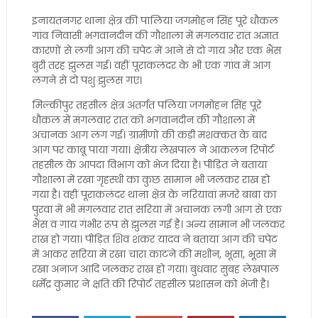
इनायतनगर थाना क्षेत्र की पालिया जगमोहन सिंह पूरे धौकल
गांव निवासी भगवानदीन की गौशाला में मंगलवार रात अज्ञात
कारणों से लगी आग की चपेट में आने से दो गाय और एक भैंस
बुरी तरह झुलस गई। वहीं पूराकलंदर के भी एक गांव में आग
लगने से दो पशु झुलस गए।
मिल्कीपुर तहसील क्षेत्र अंतर्गत पलिया जगमोहन सिंह पूरे
धौकल में मंगलवार रात को भगवानदीन की गौशाला में
अचानक आग लग गई। ग्रामीणों की कड़ी मशक्कत के बाद
आग पर काबू पाया गया। क्षेत्रीय लेखपाल ने आकलन रिपोर्ट
तहसील के आपदा विभाग को भेज दिया है। पीड़ित ने बताया
गौशाला में रखा गृहस्थी का कुछ सामान भी जलकर राख हो
गया है। वहीं पूराकलंदर थाना क्षेत्र के नरियावां मजरे बाबा का
पुरवा में भी मंगलवार रात सरिया में अचानक लगी आग से एक
भैंस व गाय गंभीर रूप से झुलस गई है। अन्य सामान भी जलकर
राख हो गया। पीड़ित शिव शंकर यादव ने बताया आग की चपेट
में आकर सरिया में रखा चारा काटने की मशीन, भूसा, भूसा में
रखा अनाज आदि जलकर राख हो गया। बुधवार सुबह लेखपाल
धर्मेंद्र कुमार ने क्षति की रिपोर्ट तहसील प्रशासन को भेजी है।