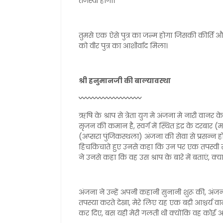
तेजस्वी होगा।
तुमसे एक ऐसे पुत्र का जन्म होगा जिसकी कीर्ति औ
को वीर पुत्र का आशीर्वाद मिला।
श्री हनुमानजी की बाल्यावस्था
〰️〰️〰️〰️〰️〰️〰️〰️〰️
ऋषि के श्राप से त्रेता युग मे अंजना मे नारी वानर के
सृजन की कमान है, स्वर्ग में स्थित इंद्र के दरबार 
(अप्सरा पुंजिकस्थला) अंजना की सेवा से प्रसन्न हो
हिचकिचाते हुए उनसे कहा कि उन पर एक तपस्वी साधु का
ने उनसे कहा कि वह उस श्राप के बारे में बताएं, क्या 
अंजना ने उन्हें अपनी कहानी सुनानी शुरू की, अंजन
तपस्या करते देखा, मेरे लिए यह एक बड़ी आश्चर्य 
कर दिए, बस यही मेरी गलती थी क्योंकि वह कोई 