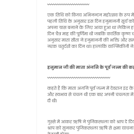
〰️〰️〰️〰️〰️〰️〰️〰️〰️〰️
एक तिथि को विजय अभिनन्दन महोत्सव के रूप में 
पहली तिथि के अनुसार इस दिन हनुमानजी सूर्य को 
अपना ग्रास बनाने के लिए आया हुआ था लेकिन हनुम
दिन चैत्र माह की पूर्णिमा थी जबकि कार्तिक कृष्‍
अनुसार माता सीता ने हनुमानजी की भक्ति और स
नरक चतुर्दशी का दिन था। हालांकि वाल्मिकीजी ने
हनुमान जी की माता अंजनि के पूर्व जन्म की क
〰️〰️〰️〰️〰️〰️〰️〰️〰️〰️〰️〰️〰️〰️〰️
कहते हैं कि माता अंजनि पूर्व जन्म में देवराज इंद्र क
और स्वभाव से चंचल थी एक बार अपनी चंचलता में 
दी थी।
गुस्से में आकर ऋषि ने पुंजिकस्थला को श्राप दे 
श्राप को सुनकर पुंजिकस्थला ऋषि से क्षमा याचना