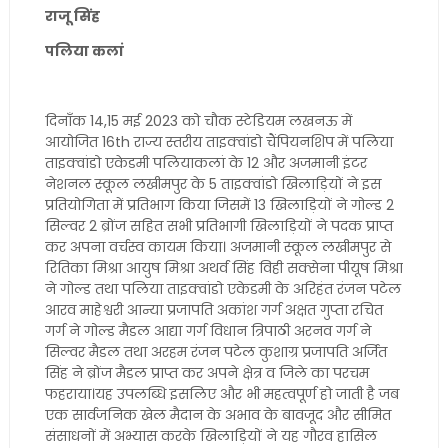
राजू सिंह
पलिया कलां
दिनाँक 14,15 मई 2023 को चौक स्टेडियम लखनऊ में
आयोजित 16th राज्य स्तरीय ताइक्वांडो चैंपियनशिप में पलिया
ताइक्वांडो एकेडमी पलियाकलां के 12 और अजमानी इंटर
नेशनल स्कूल लखीमपुर के 5 ताइक्वांडो खिलाड़ियों ने इस
प्रतियोगिता में प्रतिभाग किया जिसमें 13 खिलाड़ियों ने गोल्ड 2
सिल्वर 2 ब्रोंज सहित सभी प्रतिभागी खिलाड़ियों ने पदक प्राप्त
कर अपना वर्चस्व कायम किया। अजमानी स्कूल लखीमपुर से
रितिका मिश्रा आयुष मिश्रा अथर्व सिंह विही सक्सेना पीयूष मिश्रा
ने गोल्ड तथा पलिया ताइक्वांडो एकेडमी के अरिहंत रंजन पटेल
आरव माहेश्वरी आन्या प्रजापति अकांश गर्ग अक्षत गुप्ता रचित
गर्ग ने गोल्ड मैडल आद्या गर्ग विधान त्रिपाठी अरनव गर्ग ने
सिल्वर मैडल तथा अरहम रंजन पटेल कुशाग्र प्रजापति अर्जित
सिंह ने ब्रोंज मैडल प्राप्त कर अपने क्षेत्र व जिले का परचम
फहराया।यह उपलब्धि इसलिए और भी महत्वपूर्ण हो जाती है जब
एक सार्वजनिक खेल मैदान के अभाव के बावजूद और सीमित
संसाधनों में अभ्यास करके खिलाड़ियों ने यह गौरव हासिल