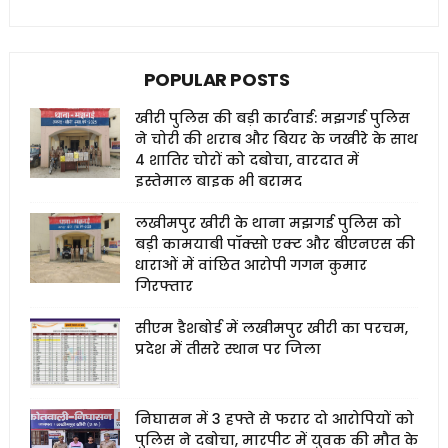
POPULAR POSTS
खीरी पुलिस की बड़ी कार्रवाई: मझगई पुलिस
ने चोरी की शराब और बियर के जखीरे के साथ
4 शातिर चोरों को दबोचा, वारदात में
इस्तेमाल बाइक भी बरामद
लखीमपुर खीरी के थाना मझगई पुलिस को
बड़ी कामयाबी पॉक्सो एक्ट और बीएनएस की
धाराओं में वांछित आरोपी गगन कुमार
गिरफ्तार
सीएम डैशबोर्ड में लखीमपुर खीरी का परचम,
प्रदेश में तीसरे स्थान पर जिला
निघासन में 3 हफ्ते से फरार दो आरोपियों को
पुलिस ने दबोचा, मारपीट में युवक की मौत के