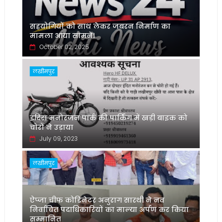
सहयोगियों को साथ लेकर जबरन निर्माण का
मामला आया सामने।
October 02, 2025
लखीमपुर
इंदिरा मनोरंजन पार्क की पार्किंग में खड़ी बाइक को
चोरों ने उड़ाया
July 09, 2023
लखीमपुर
ऐप्जा चीफ कोडिनेटर अनुराग सारथी ने नव
निर्वाचित पदाधिकारियों का माल्या अर्पण कर किया
सम्मानित