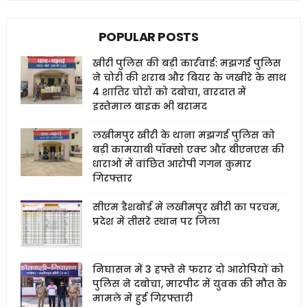
POPULAR POSTS
खीरी पुलिस की बड़ी कार्रवाई: मझगई पुलिस
ने चोरी की शराब और बियर के जखीरे के साथ
4 शातिर चोरों को दबोचा, वारदात में
इस्तेमाल बाइक भी बरामद
लखीमपुर खीरी के थाना मझगई पुलिस को
बड़ी कामयाबी पॉक्सो एक्ट और बीएनएस की
धाराओं में वांछित आरोपी गगन कुमार
गिरफ्तार
सीएम डैशबोर्ड में लखीमपुर खीरी का परचम,
प्रदेश में तीसरे स्थान पर जिला
निघासन में 3 हफ्ते से फरार दो आरोपियों को
पुलिस ने दबोचा, मारपीट में युवक की मौत के
मामले में हुई गिरफ्तारी