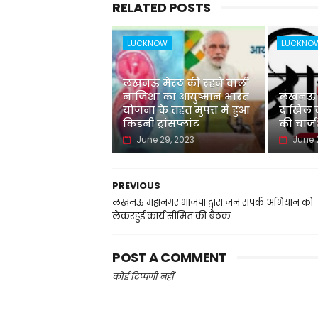
RELATED POSTS
LUCKNOW
LUCKNO
लखनऊ मेरठ की रहने वाली
नाजिशा का आयुष्मान भारत
लखनऊ नई
योजना के तहत मुफ्त में हुआ
दाखिल की
किडनी ट्रांसप्लांट
की चार्
June 29, 2023
June 
PREVIOUS
लखनऊ महानगर भाजपा द्वारा जन संपर्क अभियान को
लेकरहुई कार्य सीमित की बैठक
POST A COMMENT
कोई टिप्पणी नहीं