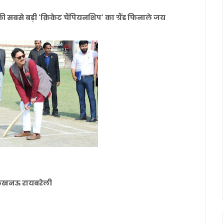
े बड़ी 'क्रिकेट चैंपियनशिप' का ग्रैंड फिनाले जय
नल लखनऊ रायबरेली