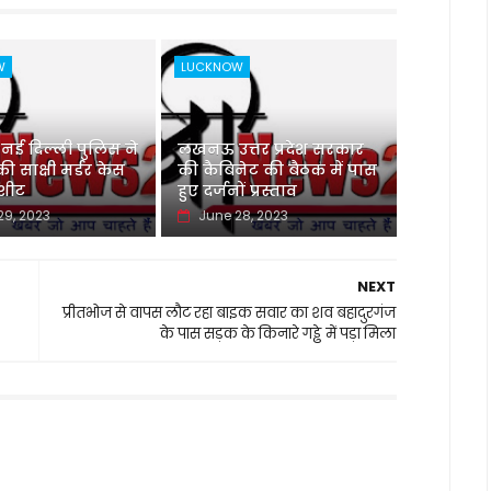
W
LUCKNOW
 दिल्ली पुलिस ने
लखनऊ उत्तर प्रदेश सरकार
 साक्षी मर्डर केस
की कैबिनेट की बैठक में पास
जशीट
हुए दर्जनों प्रस्ताव
29, 2023
June 28, 2023
NEXT
प्रीतभोज से वापस लौट रहा बाइक सवार का शव बहादुरगंज
के पास सड़क के किनारे गड्ढे में पड़ा मिला