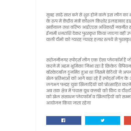
सुबह साढ़े सात बजे से शुरू होने वाले इस लीग का
के रुप में केंद्रीय मंत्री कौशल किशोर इलाहाबाद 
खर्कवाल तथा वरिष्ठ आईएएस अधिकारी नवनीत सहग
ईनामी धनराशि देकर पुरस्कृत किया जाएगा वहीं उप
वाली टीमों को ग्यारह ग्यारह हजार रुपये से पुरस्
सरोजनीनगर स्पोर्ट्स लीग एक ऐसा प्लेटफॉर्म है जो 
करने में अहम भूमिका निभा रहा है क्रिकेट चैंपिय
बॉस्केटबॉल टूर्नामेंट हुआ था जिसमें बेटियों ने अपन
खेल प्रतिभाओं को आगे बढ़ा रहे हैं स्पोर्ट्स लीग 
लगभग पन्द्रह युवा खिलाड़ियों को प्रोत्साहित क
अब तक क्षेत्र में पचास यूथ क्लबों को किट व टीशर्ट 
को खेल संसाधन प्लेटफॉर्म व खिलाड़ियों को सम्
आयोजन किया जाता रहेगा