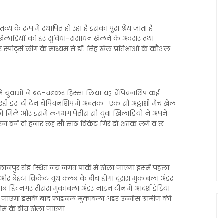
ुप में स्थापित हो रहा है इसका पूरा श्रेय जाता है
र खिलाड़ियों को हर सुविधा-संसाधन खेलने के अवसर तथा
स्पोर्ट्स लीग के माध्यम से डॉ. सिंह खेल प्रतिभाओं के कौशल
 में युवाओं ने बढ़-चढ़कर हिस्सा लिया यह चैंपियनशिप कई
ल रही इस टी टेन चैंपियनशिप में अबतक एक सौ अट्ठाशी मैच खेल
ो मिले और इसमें लगभग पैंतीस सौ युवा खिलाड़ियों ने अपने
न बनें दो हजार छह सौ साठ विकेट गिरे दो शतक लगे व छः
नपुर रोड स्थित जय जगत पार्क में खेला जाएगा इसमें पहला
 और बेहटा क्रिकेट यूथ क्लब के बीच होगा दूसरा मुकाबला अंडर
 हिंदनगर तीसरा मुकाबला अंडर नाइन टीन में आदर्श इंडिया
ा जाएगा इसके बाद फाइनल मुकाबला अंडर उन्नीस ग्रामीण की
 टीम के बीच खेला जाएगा