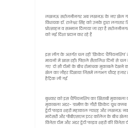
लखनऊ सरोजनीनगर अब लखनऊ के नए खेल गंतव्य के र
विधायक डॉ. राजेश्वर सिंह को उनके द्वारा लगाता
प्रोत्साहन व सम्मान दिलाया जा रहा है सरोजनीनगर 
को नई दिशा प्रदान कर रहे हैं
इस लीग के अंतर्गत चल रही 'क्रिकेट चैंपियनशिप'
मायनों में खास रही। पिछले सैतालिश दिनों से च
गए दो सौ टीमों के बीच रोमांचक मुकाबले देखने क
खेल का जौहर दिखाया जिसमें लगभग चौदह हजार र
हैट्रिक ली गई
बुधवार को इस चैंपियनशिप का खिताबी मुकाबला का
मुकाबला अंडर- ग्रामीण के गौरी क्रिकेट यूथ क्लब
ट्वेंटी फाइव शहरी महाकाल ग्यारह और लखनऊ नवाब
मांटेसरी और पीबीएसएन इंटर कॉलेज के बीच खेल
विजेता टीम और अंडर ट्वेंटी फाइव शहरी की विजेता