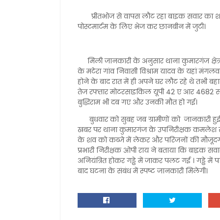
प्रीतभोज से वापस लौट रहा बाइक सवार का शव बह
पोस्टमार्टम के लिए भेज कर छानबीन में जुटी।
मिली जानकारी के अनुसार थाना कुमारगंज क्षेत्र के 
के मटेरा गांव निवासी विश्राम यादव के यहां मंगलवा
होने के बाद रात में ही अपने घर लौट रहे थे तभी
तेज रफ्तार मोटरसाइकिल यूपी 42 ए आर 4682 सड़क क
बुद्धिराम भी दब गए और उनकी मौत हो गई।
बुधवार को सुबह जब ग्रामीणों को जानकारी हुई 
खबर पर थाना कुमारगंज के उपनिरीक्षक कमलेश स
के शव को कब्जे में लेकर और परिजनों की मौजूदगी
प्रभारी निरीक्षक ओपी राय ने बताया कि बाइक सवार 
अनियंत्रित होकर गड्ढे में जाकर पलट गई । गड्ढे में
बाद घटना के संबंध में स्पष्ट जानकारी मिलेगी।