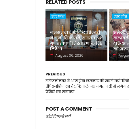
RELATED POSTS
उत्तर प्रदेश
उत्तर प्रदेश
जनसुनवाई में जिलाधिकारी
अमेठी: 
ने सुनीं शिकायतें, समयबद्ध व
कलावती
गुणवत्तापूर्ण निस्तारण के दिए
खुले आस
निर्देश।
को मजबू
August 06, 2026
Augus
PREVIOUS
सरोजनीनगर में आज होगा लखनऊ की सबसे बड़ी 'क्रि
चैंपियनशिप' का ग्रैंड फिनाले जय जगत पार्क में लगेगा
प्रेमियों का जमावड़ा
POST A COMMENT
कोई टिप्पणी नहीं