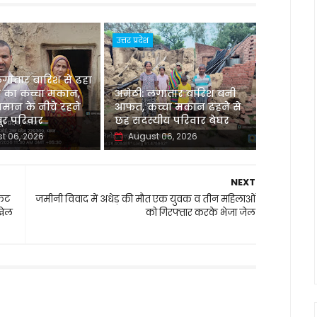
उत्तर प्रदेश
लगातार बारिश से ढहा
 का कच्चा मकान,
अमेठी: लगातार बारिश बनी
मान के नीचे रहने
आफत, कच्चा मकान ढहने से
र परिवार
छह सदस्यीय परिवार बेघर
t 06, 2026
August 06, 2026
NEXT
केट
जमीनी विवाद में अधेड़ की मौत एक युवक व तीन महिलाओं
 खेल
को गिरफ्तार करके भेजा जेल