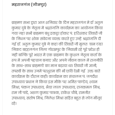
महराजगंज (जौनपुर)
ब्राह्मण सभा द्वारा आज शनिवार के दिन महराजगंज में डॉ अतुल
कुमार दुबे के नेतृत्व में श्रद्धांजलि कार्यक्रम का आयोजन किया
गया जहां सभी ब्राह्मण बंधु इकट्ठा होकर पं. हरिशंकर तिवारी जी
के निधन पर शोक संवेदना व्यक्त करते हुए उन्हें श्रद्धांजलि दी
गई डॉ. अतुल कुमार दुबे ने कहां की तिवारी जी मूलतः ग्राम टांडा
निकट बड़हलगंज जिला गोरखपुर के निवासी रहे पूरे प्रदेश ही
नहीं बल्कि पूरे भारत में एक ब्राह्मण के कुशल नेतृत्व कर्ता के
रूप में अपनी पहचान बनाए और अपने जीवन काल में राजनीति
के साथ-साथ ब्राह्मणों का मान बढ़ाया था। तिवारी जी ज्ञानी,
तपस्वी के साथ उनमें परशुराम की भी छवि देखी गई उक्त बातें
कार्यक्रम के दौरान कही। कार्यक्रम का संचालन पं. जगदीश
उपाध्याय प्रधान ने किया इस मौके पर अमित पाण्डेय, श्याम
मिश्रा, पंकज उपाध्याय, भैया लाल उपाध्याय, राजकमल मिश्र,
राम जी पांडे, अरुण कुमार पाठक, राकेश चौबे, रामजीत
उपाध्याय, संतोष मिश्र, निलेश मिश्रा सहित बहुत से लोग मौजूद
रहे।