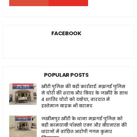
FACEBOOK
POPULAR POSTS
खीरी पुलिस की बड़ी कार्रवाई: मझगई पुलिस
ने चोरी की शराब और बियर के जखीरे के साथ
4 शातिर चोरों को दबोचा, वारदात में
इस्तेमाल बाइक भी बरामद
लखीमपुर खीरी के थाना मझगई पुलिस को
बड़ी कामयाबी पॉक्सो एक्ट और बीएनएस की
धाराओं में वांछित आरोपी गगन कुमार