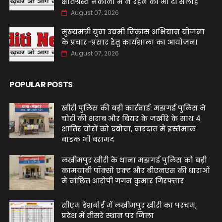
क्षतिग्रस्त मकानों में न रहने की भी दी सलाह
August 07, 2026
मुख्यमंत्री युवा उद्यमी विकास अभियान योजना
के प्रचार-प्रसार हेतु कार्यशाला का आयोजन।
August 07, 2026
POPULAR POSTS
खीरी पुलिस की बड़ी कार्रवाई: मझगई पुलिस ने
चोरी की शराब और बियर के जखीरे के साथ 4
शातिर चोरों को दबोचा, वारदात में इस्तेमाल
बाइक भी बरामद
लखीमपुर खीरी के थाना मझगई पुलिस को बड़ी
कामयाबी पॉक्सो एक्ट और बीएनएस की धाराओं
में वांछित आरोपी गगन कुमार गिरफ्तार
सीएम डैशबोर्ड में लखीमपुर खीरी का परचम,
प्रदेश में तीसरे स्थान पर जिला