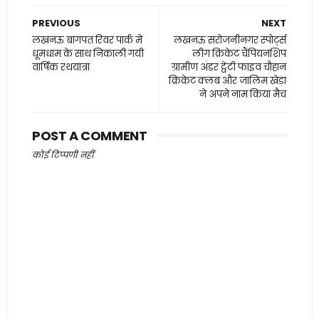
PREVIOUS
NEXT
लखनऊ बागपत रिवर पार्क में
लखनऊ सरोजनीनगर स्पोर्ट्स
धूमधाम के साथ निकाली गयी
लीग क्रिकेट चैंपियनशिप
वार्षिक रथयात्रा
ग्रामीण अंडर ट्वेंटी फाइव चौहान
क्रिकेट क्लब और जालिम खेड़ा
ने अपने नाम किया मैच
POST A COMMENT
कोई टिप्पणी नहीं