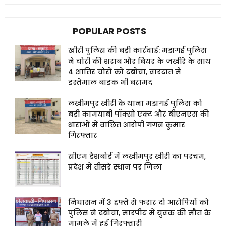
POPULAR POSTS
खीरी पुलिस की बड़ी कार्रवाई: मझगई पुलिस
ने चोरी की शराब और बियर के जखीरे के साथ
4 शातिर चोरों को दबोचा, वारदात में
इस्तेमाल बाइक भी बरामद
लखीमपुर खीरी के थाना मझगई पुलिस को
बड़ी कामयाबी पॉक्सो एक्ट और बीएनएस की
धाराओं में वांछित आरोपी गगन कुमार
गिरफ्तार
सीएम डैशबोर्ड में लखीमपुर खीरी का परचम,
प्रदेश में तीसरे स्थान पर जिला
निघासन में 3 हफ्ते से फरार दो आरोपियों को
पुलिस ने दबोचा, मारपीट में युवक की मौत के
मामले में हुई गिरफ्तारी