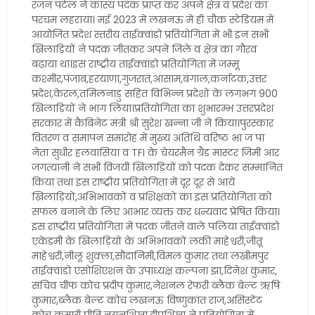
रंजन पटेल ने कांस्य पदक प्राप्त कर अपने क्षेत्र व प्रदेश का
परचम लहराया। मई 2023 में लखनऊ में ही चौक स्टेडियम में
आयोजित प्रदेश स्तरीय ताईक्वांडो प्रतियोगिता में भी इन सभी
खिलाड़ियों ने पदक जीतकर अपने जिले व क्षेत्र का गौरव
बढ़ाया था।इस राष्ट्रीय ताईक्वांडो प्रतियोगिता में जम्मू
कश्मीर,पंजाब,हरयाणा,गुजरात,आसाम,बंगाल,कर्नाटक,उत्तर
प्रदेश,केरल,तमिलनाडु सहित विभिन्न प्रदेशों के लगभग 900
खिलाड़ियों ने भाग लिया।प्रतियोगिता का शुभारम्भ उत्तरप्रदेश
सरकार में कैबिनेट मंत्री श्री सुरेश खन्ना जी ने किया।पुरस्कार
वितरण व समापन समारोह में मुख्य अतिथि वरिष्ठ भा ज पा
नेता सुधीर हलवासिया व TFI के चेयरमैन ग्रैंड मास्टर जिमी आर
जगत्यानी ने सभी विजयी खिलाड़ियों को पदक देकर सम्मानित
किया तथा इस राष्ट्रीय प्रतियोगिता में दूर दूर से आये
खिलाड़ियों,अभिभावकों व प्रशिक्षकों का इस प्रतियोगिता को
सफल बनाने के लिए आभार व्यक्त कर धन्यवाद प्रेषित किया।
इस राष्ट्रीय प्रतियोगिता में पदक जीतने वाले पलिया ताईक्वांडो
एकेडमी के खिलाड़ियों के अभिभावकों लकी माहेश्वरी,जीतू
माहेश्वरी,नीलू शुक्ला,सौदानिमी,विमल कुमार तथा लखीमपुर
ताईक्वांडो एसोशिएशन के उपाध्यक्ष कल्पना झा,दिनेश कुमार,
सचिव चीफ कोच प्रदीप कुमार,नेशनल रेफरी ब्लैक बेल्ट ऋषि
कुमार,ब्लैक बेल्ट कोच लखनऊ विष्णुकांत राज,असिस्टेंट