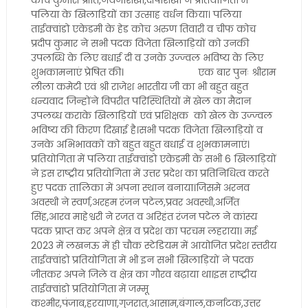
कोच कुमारी प्रीति,नयनशिखा,दीपशिखा ने प्रतियोगिता में
पलिया के खिलाड़ियों का उत्साह वर्धन किया। पलिया
ताईक्वांडो एकेडमी के हेड कोच अरुण तिवारी व चीफ कोच
प्रदीप कुमार ने सभी पदक विजेता खिलाड़ियों को उनकी
उपलब्धि के लिए बधाई दी व उनके उज्ज्वल भविष्य के लिए
शुभकामनाएं प्रेषित की। एक बार पुनः श्रीराम
लीला कमेटी एवं श्री राजेश भारतीय जी का भी बहुत बहुत
धन्यवाद जिन्होंने विपरीत परिस्थितियों में खेल का मैदान
उपलब्ध कराके खिलाड़ियों एवं प्रशिक्षक को खेल के उज्ज्वल
भविष्य की किरण दिखाई है।सभी पदक विजेता खिलाड़ियों व
उनके अभिभावकों को बहुत बहुत बधाई व शुभकामनाएं।
प्रतियोगिता में पलिया ताईक्वांडो एकेडमी के सभी 6 खिलाड़ियों
ने इस राष्ट्रीय प्रतियोगिता में उत्तर प्रदेश का प्रतिनिधित्व करते
हुए पदक तालिका में अपना स्थान बनाया।जिसमे अरनव
अवस्थी ने स्वर्ण,अरहम रंजन पटेल,प्रवर अवस्थी,अर्जित
सिंह,आरव माहेश्वरी ने रजत व अरिहंत रंजन पटेल ने कांस्य
पदक प्राप्त कर अपने क्षेत्र व प्रदेश का परचम लहराया। मई
2023 में लखनऊ में ही चौक स्टेडियम में आयोजित प्रदेश स्तरीय
ताईक्वांडो प्रतियोगिता में भी इन सभी खिलाड़ियों ने पदक
जीतकर अपने जिले व क्षेत्र का गौरव बढ़ाया था।इस राष्ट्रीय
ताईक्वांडो प्रतियोगिता में जम्मू
कश्मीर,पंजाब,हरयाणा,गुजरात,आसाम,बंगाल,कर्नाटक,उत्तर