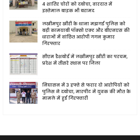
4 शातिर चोरों को दबोचा, वारदात में
इस्तेमाल बाइक भी बरामद
लखीमपुर खीरी के थाना मझगई पुलिस को
बड़ी कामयाबी पॉक्सो एक्ट और बीएनएस की
धाराओं में वांछित आरोपी गगन कुमार
गिरफ्तार
सीएम डैशबोर्ड में लखीमपुर खीरी का परचम,
प्रदेश में तीसरे स्थान पर जिला
निघासन में 3 हफ्ते से फरार दो आरोपियों को
पुलिस ने दबोचा, मारपीट में युवक की मौत के
मामले में हुई गिरफ्तारी