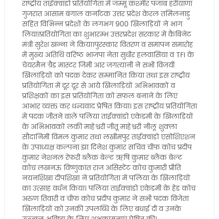
राष्ट्रीय ताईक्वांडो प्रतियोगिता में जम्मू कश्मीर पंजाब हरीयाणा
गुजरात आसाम बंगाल कर्नाटक उत्तर प्रदेश केरल तमिलनाडु
सहित विभिन्न प्रदेशों के लगभग 900 खिलाड़ियों ने भाग
लिया।प्रतियोगिता का शुभारम्भ उत्तरप्रदेश सरकार में कैबिनेट
मंत्री सुरेश खन्ना ने किया।पुरस्कार वितरण व समापन समारोह
में मुख्य अतिथि वरिष्ठ भाजपा नेता सुधीर हलवासिया व TFI के
चेयरमैन ग्रैंड मास्टर जिमी आर जगत्यानी ने सभी विजयी
खिलाड़ियों को पदक देकर सम्मानित किया तथा इस राष्ट्रीय
प्रतियोगिता में दूर दूर से आये खिलाड़ियों अभिभावकों व
प्रशिक्षकों का इस प्रतियोगिता को सफल बनाने के लिए
आभार व्यक्त कर धन्यवाद प्रेषित किया। इस राष्ट्रीय प्रतियोगिता
में पदक जीतने वाले पलिया ताईक्वांडो एकेडमी के खिलाड़ियों
के अभिभावकों लकी माहेश्वरी जीतू माहेश्वरी नीलू शुक्ला
सौदानिमी विमल कुमार तथा लखीमपुर ताईक्वांडो एसोशिएशन
के उपाध्यक्ष कल्पना झा दिनेश कुमार सचिव चीफ कोच प्रदीप
कुमार नेशनल रेफरी ब्लैक बेल्ट ऋषि कुमार ब्लैक बेल्ट
कोच लखनऊ विष्णुकांत राज असिस्टेंट कोच कुमारी प्रीति
नयनशिखा दीपशिखा ने प्रतियोगिता में पलिया के खिलाड़ियों
का उत्साह वर्धन किया। पलिया ताईक्वांडो एकेडमी के हेड कोच
अरुण तिवारी व चीफ कोच प्रदीप कुमार ने सभी पदक विजेता
खिलाड़ियों को उनकी उपलब्धि के लिए बधाई दी व उनके