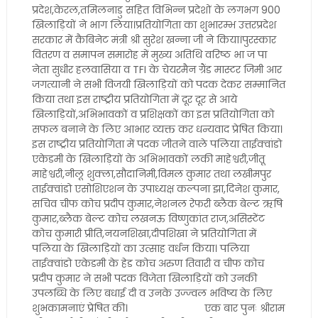
प्रदेश,केरल,तमिलनाडु सहित विभिन्न प्रदेशों के लगभग 900
खिलाड़ियों ने भाग लिया।प्रतियोगिता का शुभारम्भ उत्तरप्रदेश
सरकार में कैबिनेट मंत्री श्री सुरेश खन्ना जी ने किया।पुरस्कार
वितरण व समापन समारोह में मुख्य अतिथि वरिष्ठ भा ज पा
नेता सुधीर हलवासिया व TFI के चेयरमैन ग्रैंड मास्टर जिमी आर
जगत्यानी ने सभी विजयी खिलाड़ियों को पदक देकर सम्मानित
किया तथा इस राष्ट्रीय प्रतियोगिता में दूर दूर से आये
खिलाड़ियों,अभिभावकों व प्रशिक्षकों का इस प्रतियोगिता को
सफल बनाने के लिए आभार व्यक्त कर धन्यवाद प्रेषित किया।
इस राष्ट्रीय प्रतियोगिता में पदक जीतने वाले पलिया ताईक्वांडो
एकेडमी के खिलाड़ियों के अभिभावकों लकी माहेश्वरी,जीतू
माहेश्वरी,नीलू शुक्ला,सौदानिमी,विमल कुमार तथा लखीमपुर
ताईक्वांडो एसोशिएशन के उपाध्यक्ष कल्पना झा,दिनेश कुमार,
सचिव चीफ कोच प्रदीप कुमार,नेशनल रेफरी ब्लैक बेल्ट ऋषि
कुमार,ब्लैक बेल्ट कोच लखनऊ विष्णुकांत राज,असिस्टेंट
कोच कुमारी प्रीति,नयनशिखा,दीपशिखा ने प्रतियोगिता में
पलिया के खिलाड़ियों का उत्साह वर्धन किया। पलिया
ताईक्वांडो एकेडमी के हेड कोच अरुण तिवारी व चीफ कोच
प्रदीप कुमार ने सभी पदक विजेता खिलाड़ियों को उनकी
उपलब्धि के लिए बधाई दी व उनके उज्ज्वल भविष्य के लिए
शुभकामनाएं प्रेषित की। एक बार पुनः श्रीराम