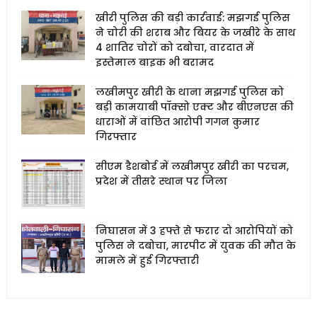
खीरी पुलिस की बड़ी कार्रवाई: मझगई पुलिस
ने चोरी की शराब और बियर के जखीरे के साथ
4 शातिर चोरों को दबोचा, वारदात में
इस्तेमाल बाइक भी बरामद
लखीमपुर खीरी के थाना मझगई पुलिस को
बड़ी कामयाबी पॉक्सो एक्ट और बीएनएस की
धाराओं में वांछित आरोपी गगन कुमार
गिरफ्तार
सीएम डैशबोर्ड में लखीमपुर खीरी का परचम,
प्रदेश में तीसरे स्थान पर जिला
निघासन में 3 हफ्ते से फरार दो आरोपियों को
पुलिस ने दबोचा, मारपीट में युवक की मौत के
मामले में हुई गिरफ्तारी