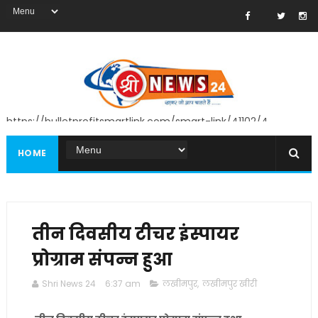
https://bulletprofitsmartlink.com/smart-link/41102/4
HOME
तीन दिवसीय टीचर इंस्पायर
प्रोग्राम संपन्न हुआ
Shri News 24
6:37 am
लखीमपुर
,
लखीमपुर खीरी