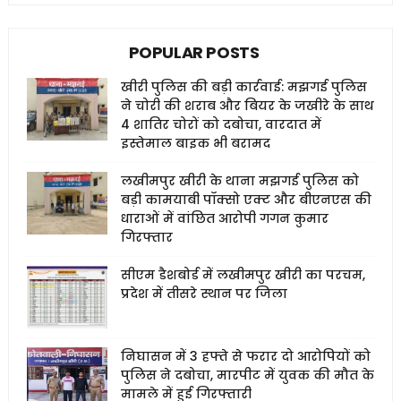
POPULAR POSTS
खीरी पुलिस की बड़ी कार्रवाई: मझगई पुलिस
ने चोरी की शराब और बियर के जखीरे के साथ
4 शातिर चोरों को दबोचा, वारदात में
इस्तेमाल बाइक भी बरामद
लखीमपुर खीरी के थाना मझगई पुलिस को
बड़ी कामयाबी पॉक्सो एक्ट और बीएनएस की
धाराओं में वांछित आरोपी गगन कुमार
गिरफ्तार
सीएम डैशबोर्ड में लखीमपुर खीरी का परचम,
प्रदेश में तीसरे स्थान पर जिला
निघासन में 3 हफ्ते से फरार दो आरोपियों को
पुलिस ने दबोचा, मारपीट में युवक की मौत के
मामले में हुई गिरफ्तारी