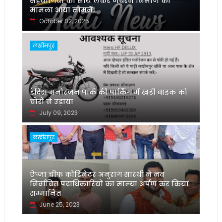
सहयोगियों को साथ लेकर जबरन निर्माण का
मामला आया सामने।
October 02, 2025
लखीमपुर
इंदिरा मनोरंजन पार्क की पार्किंग में खड़ी बाइक को
चोरों ने उड़ाया
July 09, 2023
लखीमपुर
ऐप्जा चीफ कोडिनेटर अनुराग सारथी ने नव
निर्वाचित पदाधिकारियों का माल्या अर्पण कर किया
सम्मानित
June 25, 2023