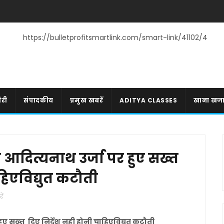
https://bulletprofitsmartlink.com/smart-link/41102/4
री
संपादकीय
प्रमुख खबरें
ADITYA CLASSES
खाना खज
 आदित्यनाथ उर्जा पर हुए सख्त
हिएविद्युत कटौती
ें
ुए सख्त दिए निर्देश नही होनी चाहिएविद्युत कटौती