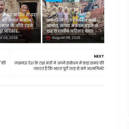
लगातार बारिश से ढहा
 का कच्चा मकान,
अमेठी: लगातार बारिश बनी
मान के नीचे रहने
आफत, कच्चा मकान ढहने से
र परिवार
छह सदस्यीय परिवार बेघर
t 06, 2026
August 06, 2026
NEXT
ं की
लखनऊ देश के रक्षा मंत्री ने अपने संबोधन में कहा समय की
जरूरत है कि भारत पूरी तरह से बने आत्मनिर्भर