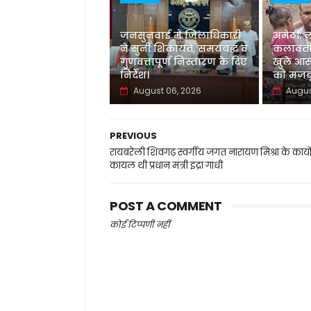
जनसुनवाई में जिलाधिकारी
अमेठी: 
ने सुनीं शिकायतें, समयबद्ध व
कलावती
गुणवत्तापूर्ण निस्तारण के दिए
खुले आस
निर्देश।
को मजबू
August 06, 2026
Augus
PREVIOUS
रायबरेली शिवगढ़ स्वर्गीय जगत नारायण मिश्रा के कार्यो
कायल थी प्रधान मंत्री इंद्रा गांधी
POST A COMMENT
कोई टिप्पणी नहीं