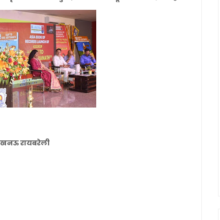
नल लखनऊ रायबरेली