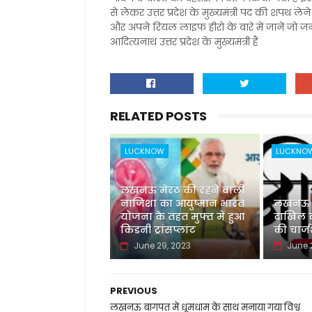
से लेकर उत्तर प्रदेश के मुख्यमंत्री पद की शपथ ल
और अपने रियल लाइफ हीरो के बारे में जानें जो जन
आदित्यनाथ उत्तर प्रदेश के मुख्यमंत्री हैं
RELATED POSTS
LUCKNOW
LUCKNO
लखनऊ मेरठ की रहने वाली
नाजिशा का आयुष्मान भारत
लखनऊ नई
योजना के तहत मुफ्त में हुआ
दाखिल की
किडनी ट्रांसप्लांट
की चार्
June 29, 2023
June 
PREVIOUS
लखनऊ बागपत में धूमधाम के साथ मनाया गया विश्व