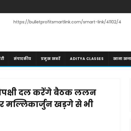
https://bulletprofitsmartlink.com/smart-link/41102/4
री
संपादकीय
प्रमुख खबरें
ADITYA CLASSES
खाना खज
क्षी दल करेंगे बैठक ललन
र मल्लिकार्जुन खड़गे से भी