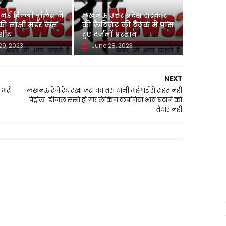
 दिल्ली पुलिस ने
लखनऊ उत्तर प्रदेश सरकार
 साक्षी मर्डर केस
की कैबिनेट की बैठक में पास
जशीट
हुए दर्जनों प्रस्ताव
29, 2023
June 28, 2023
NEXT
 भरो
लखनऊ रेपो रेट रखा जस का तस यानी महंगाई से राहत नही
पेट्रोल-डीजल सस्ते हो गए लेकिन कंपनियां भाव घटाने को
तैयार नहीं