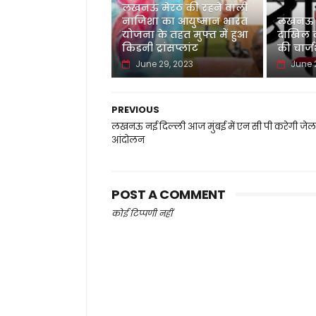
लखनऊ मेरठ की रहने वाली
नाजिशा का आयुष्मान भारत
लखनऊ नई
योजना के तहत मुफ्त में हुआ
दाखिल की
किडनी ट्रांसप्लांट
की चार्
June 29, 2023
June 
PREVIOUS
लखनऊ नई दिल्ली आज मुंबई में एन सी पी करेगी जेल
आंदोलन
POST A COMMENT
कोई टिप्पणी नहीं