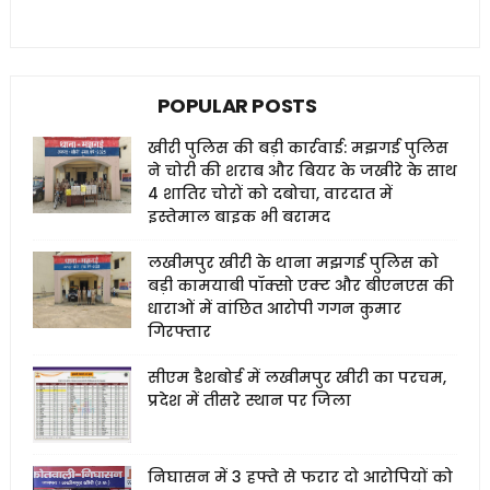
POPULAR POSTS
खीरी पुलिस की बड़ी कार्रवाई: मझगई पुलिस
ने चोरी की शराब और बियर के जखीरे के साथ
4 शातिर चोरों को दबोचा, वारदात में
इस्तेमाल बाइक भी बरामद
लखीमपुर खीरी के थाना मझगई पुलिस को
बड़ी कामयाबी पॉक्सो एक्ट और बीएनएस की
धाराओं में वांछित आरोपी गगन कुमार
गिरफ्तार
सीएम डैशबोर्ड में लखीमपुर खीरी का परचम,
प्रदेश में तीसरे स्थान पर जिला
निघासन में 3 हफ्ते से फरार दो आरोपियों को