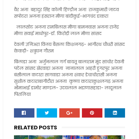
वैर अजा बहादुर सिंह कोली हिण्डौन अजा राजकुमारी जाटव
सपोटरा अजजा हंसराज मीणा बांदीकुई-भागचंद डाकरा
लालसोट अजजा रामबिलास मीणा बामनवास अजजा राजेंद्र
मीणा सवाई माधोपुर-डॉ. किरोड़ी लाल मीणा सांसद
देवली उनिअरा विजय बैंसला किशनगढ़- भागीरथ चौधरी सांसद
केकड़ी- शत्रुघन गौतम
बिलाडा अजा अर्जुनलाल गर्ग बायतू बालाराम मूंद सांचोर देवजी
पटेल सांसद खेरवाड़ा अजजा नानालाल आहरी डूंगरपुर अजजा
बंसीलाल कटारा सागवाडा अजजा शंकर डेचाचोरासी अजजा
सुशील कटाराबागीदौरा अजजा कृष्णा कटाराकुशलगढ़ अजजा
भीमाभाई डामोर माण्डल- उदयलाल भडाणासहाडा- लादूलाल
पितलिया
RELATED POSTS