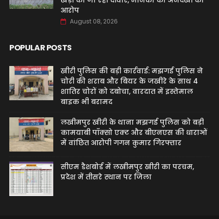
खड़ी की जा रही दीवार, मानकों की अनदेखी का
आरोप
August 08, 2026
POPULAR POSTS
खीरी पुलिस की बड़ी कार्रवाई: मझगई पुलिस ने
चोरी की शराब और बियर के जखीरे के साथ 4
शातिर चोरों को दबोचा, वारदात में इस्तेमाल
बाइक भी बरामद
लखीमपुर खीरी के थाना मझगई पुलिस को बड़ी
कामयाबी पॉक्सो एक्ट और बीएनएस की धाराओं
में वांछित आरोपी गगन कुमार गिरफ्तार
सीएम डैशबोर्ड में लखीमपुर खीरी का परचम,
प्रदेश में तीसरे स्थान पर जिला