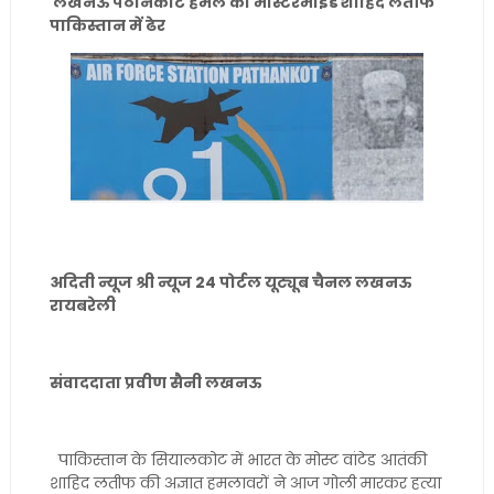
लखनऊ पठानकोट हमले का मास्टरमाइंड शाहिद लतीफ
पाकिस्तान में ढेर
अदिती न्यूज श्री न्यूज 24 पोर्टल यूट्यूब चैनल लखनऊ
रायबरेली
संवाददाता प्रवीण सैनी लखनऊ
पाकिस्तान के सियालकोट में भारत के मोस्ट वांटेड आतंकी
शाहिद लतीफ की अज्ञात हमलावरों ने आज गोली मारकर हत्या