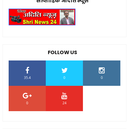
साप्ताहिक अदिति न्यूज़
FOLLOW US
35.4
0
0
0
24
0