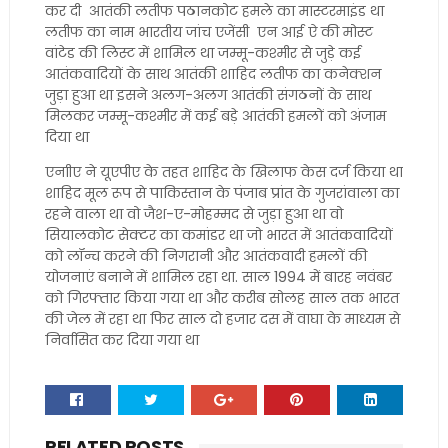
कर दी आतंकी लतीफ पठानकोट हमले का मास्टरमाइंड था
लतीफ का नाम भारतीय जांच एजेंसी एन आई ऐ की मोस्ट
वांटेड की लिस्ट में शामिल था जम्मू-कश्मीर से जुड़े कई
आतंकवादियों के साथ आतंकी शाहिद लतीफ का कनेक्शन
जुड़ा हुआ था इसने अलग-अलग आतंकी संगठनों के साथ
मिलकर जम्मू-कश्मीर में कई बड़े आतंकी हमलों को अंजाम
दिया था
एनाीए ने यूएपीए के तहत शाहिद के खिलाफ केस दर्ज किया था
शाहिद मूल रूप से पाकिस्तान के पंजाब प्रांत के गुजरांवाला का
रहने वाला था वो जैश-ए-मोहम्मद से जुड़ा हुआ था वो
सियालकोट सेक्टर का कमांडर था जो भारत में आतंकवादियों
को लॉन्च करने की निगरानी और आतंकवादी हमलों की
योजनाएं बनाने में शामिल रहा था. साल 1994 में बारह नवंबर
को गिरफ्तार किया गया था और करीब सोलह साल तक भारत
की जेल में रहा था फिर साल दो हजार दस में वाघा के माध्यम से
निर्वासित कर दिया गया था
RELATED POSTS