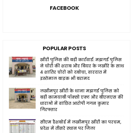
FACEBOOK
POPULAR POSTS
खीरी पुलिस की बड़ी कार्रवाई: मझगई पुलिस
ने चोरी की शराब और बियर के जखीरे के साथ
4 शातिर चोरों को दबोचा, वारदात में
इस्तेमाल बाइक भी बरामद
लखीमपुर खीरी के थाना मझगई पुलिस को
बड़ी कामयाबी पॉक्सो एक्ट और बीएनएस की
धाराओं में वांछित आरोपी गगन कुमार
गिरफ्तार
सीएम डैशबोर्ड में लखीमपुर खीरी का परचम,
प्रदेश में तीसरे स्थान पर जिला