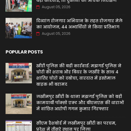
बड़ी कार्रवाई, 111 दुकानों का औचक निरीक्षण
August 05, 2026
दिव्यांग रोजगार अभियान के तहत रोजगार मेले
का आयोजन, 44 अभ्यर्थियों ने किया प्रतिभाग
August 05, 2026
POPULAR POSTS
खीरी पुलिस की बड़ी कार्रवाई: मझगई पुलिस ने
चोरी की शराब और बियर के जखीरे के साथ 4
शातिर चोरों को दबोचा, वारदात में इस्तेमाल
बाइक भी बरामद
लखीमपुर खीरी के थाना मझगई पुलिस को बड़ी
कामयाबी पॉक्सो एक्ट और बीएनएस की धाराओं
में वांछित आरोपी गगन कुमार गिरफ्तार
सीएम डैशबोर्ड में लखीमपुर खीरी का परचम,
प्रदेश में तीसरे स्थान पर जिला