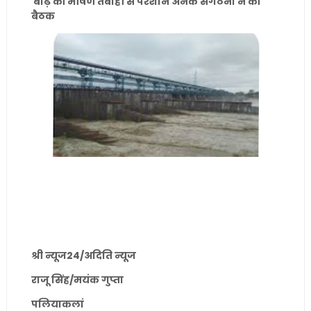
बाढ़ की भीषण तबाही से परेशान अनेक संगठनों ने की
बैठक
श्री न्यूज24/अदिति न्यूज
राजू सिंह/मयंक गुप्ता
पलियाकलां