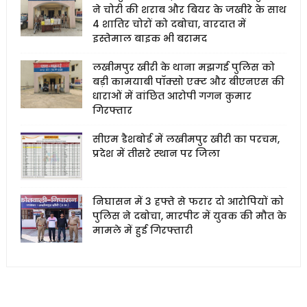
ने चोरी की शराब और बियर के जखीरे के साथ
4 शातिर चोरों को दबोचा, वारदात में
इस्तेमाल बाइक भी बरामद
लखीमपुर खीरी के थाना मझगई पुलिस को
बड़ी कामयाबी पॉक्सो एक्ट और बीएनएस की
धाराओं में वांछित आरोपी गगन कुमार
गिरफ्तार
सीएम डैशबोर्ड में लखीमपुर खीरी का परचम,
प्रदेश में तीसरे स्थान पर जिला
निघासन में 3 हफ्ते से फरार दो आरोपियों को
पुलिस ने दबोचा, मारपीट में युवक की मौत के
मामले में हुई गिरफ्तारी