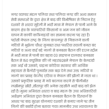
नगर व्यापार मंडल पलिया तथा पलिया नगर की अन्य समाज
सेवी संस्थाओं के द्वारा क्षेत्र में बाढ़ की विभीषिका से निदान हेतु
दशकों से शारदा सुहेली में भारी मात्रा में नेपाल से पानी आने के
कारण क्षेत्र के व्यापारियों किसानों व आम जन को जीवन
यापन में काफी कठिनाइयों का सामना करना पड़ रहा है।
पड़ोसी नेपाल राष्ट्र के जिला कंचनपुर से निकलने वाली
नदियों में भुझेला चौधर सुनबरा राधा पथरिया स्याली बनरा बंद
नदियों व अन्य कई बड़े नालों से बनबसा बैराज की डाउन स्ट्रीम
में भारी मात्रा में पानी का बहाव 03 साइफन डालकर बनबसा
बैराज से 150 क्यूसिक की जो नहर1928में नेपाल के बेलडांडी
तक आई थी उसको, चाइना कोरिया सरकार की आर्थिक
सहायता से बैलोरी पुनर्वास तक बढ़ा देने तथा उक्त नदियों व
नालों का प्रवाह वेटलैंड एरिया व नेपाल की झीलों में जाता था ।
उसको प्रकृतिक प्रवाह में नये बदलाव करने से पीलीभीत
लखीमपुर खीरी ,सीतापुर की अनेक तहसीलें भारी बाढ़ को झेल
रही है। मुख्य अभियंता शारदा व बाढ़ मंडल के उच्च अधिकारियों
अधीक्षण अभियंता द्वारा केवल बनबसा बैराज के डिस्चार्ज के
आधार पर बाढ़ सुरक्षा योजनाएं दशकों से बनाए जाने पर तीन
जिलों की बर्बादी होना बताया गया। माननीय उच्च न्यायालय के