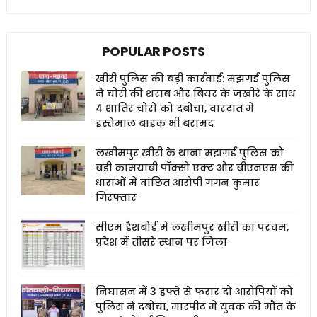
POPULAR POSTS
खीरी पुलिस की बड़ी कार्रवाई: मझगई पुलिस
ने चोरी की शराब और बियर के जखीरे के साथ
4 शातिर चोरों को दबोचा, वारदात में
इस्तेमाल बाइक भी बरामद
लखीमपुर खीरी के थाना मझगई पुलिस को
बड़ी कामयाबी पॉक्सो एक्ट और बीएनएस की
धाराओं में वांछित आरोपी गगन कुमार
गिरफ्तार
सीएम डैशबोर्ड में लखीमपुर खीरी का परचम,
प्रदेश में तीसरे स्थान पर जिला
निघासन में 3 हफ्ते से फरार दो आरोपियों को
पुलिस ने दबोचा, मारपीट में युवक की मौत के