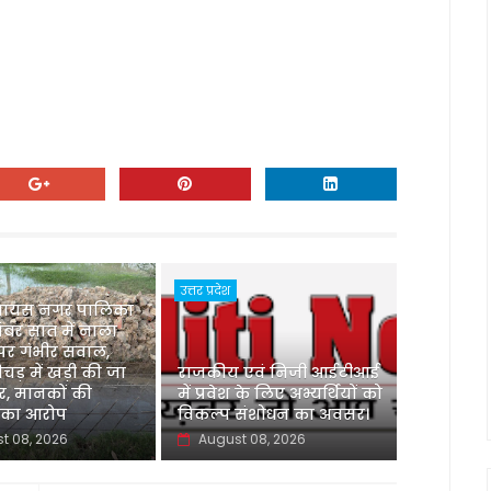
उत्तर प्रदेश
 जायस नगर पालिका
 नंबर सात में नाला
 पर गंभीर सवाल,
ड़ में खड़ी की जा
‌राजकीय एवं निजी आईटीआई
ार, मानकों की
में प्रवेश के लिए अभ्यर्थियों को
 का आरोप
विकल्प संशोधन का अवसर।
t 08, 2026
August 08, 2026