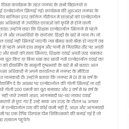
क्ति दिवस कार्यक्रम के तहत जनपद के सभी विद्यालयों व
की दवाई एल्बेंडाजोल खिलाई गई। कार्यक्रम की शुरुआत जनपद के
ीय बालिका इंटर कॉलेज गौरीगंज में छात्राओं को एल्बेंडाजोल
 अधिकारी ने उपस्थित छात्राओं को कृमि से होने वाली
 बताया। उन्होंने कहा कि शिक्षक एल्बेंडाजॉल खिलाने से पहले
ं और लाभार्थियों के कांटेक्ट हिस्ट्री के बारे में जान ले। जो
ेंडाजॉल दवाई नहीं खिलाई जाएगी। जब बीमार बच्चे ठीक हो जाएगें तब
ने से पहले अपने हाथ साबुन और पानी से नियमित तौर पर अच्छी
एं और बच्चों को स्वयं खिलाएं, शिक्षक दवाई अच्छी तरह चबाकर
। बिना चूरा किए या बिना चबा कर खायी गयी एल्बेडाजॉल दवाई का
ो डीवार्मिंग के मामूली दुष्प्रभावों के बारे में भी बताएं। आज
कित्सा अधिकारी ने अपने कार्यालय में जनपद के मीडिया
तृत जानकारी दी। उन्होंने बताया कि जनपद में 01 से 19 वर्ष के
डीवार्मिंग डे के अवसर पर एल्बेंडाजोल की गोली खिलाई जा रही
ो आधी गोली 200 एमजी का चूरा बनाकर और 2 वर्ष से 19 वर्ष के
ूल नहीं जाते उनको आशा, आंगनबाड़ी घर-घर जाकर दवाई
करणों से छूट गए हैं उन्हें माक अप राउंड के दौरान 14 अगस्त
में एल्बेंडाजोल दवा की कोई कमी नहीं है, आशा और आंगनवाड़ी
ीएचसी पर एक रैपिड रिस्पांस टीम चिकित्सकों की बनाई गई है जो
 तत्काल पहुंचेंगे।