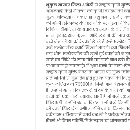
शुकुल बाजार जिला अमेठी
से राष्ट्रीय कृमि मु
आंगनबाड़ी केंद्रों में बच्चों को कृमि नियंत्रण 
मुख्य चिकित्सा अधिकारी डॉ अंशुमान सिंह ने राजक
की गोली खिलाकर की। इस मौके पर मुख्य चिकित्सा
विभिन्न बीमारियों के बचाव एवं लक्षण के बारे में
खांसी, बुखार, सांस फूलना आदि लक्षणों की जांच कर ले
बच्चे बीमार है या कोई दवाई ले रहे हैं उन्हें एल्ब
उन्हें एल्बेंडाजॉल दवाई खिलाई जाएगी। दवा खिला
तरह धोएं। एल्बेंडाजॉल की खुली हुई दवाई को न छु
खाने का निर्देश दें। साफ पीने का पानी साथ रखें
प्रभाव कम हो सकता है। शिक्षक बच्चों के माता-पिता क
राष्ट्रीय कृमि मुक्ति दिवस के अवसर पर मुख्य चि
प्रतिनिधियों से मुखातिब होते हुए कार्यक्रम की विस्
कुल लक्षित बच्चे 765801 हैं, जिन्हें आज नेशनल 
है। उन्होंने बताया कि एक से दो वर्ष के बच्चों क
बच्चों को एक गोली चबाकर खानी है जो बच्चे स्क
खिलाएंगी। उन्होंने बताया कि आज जो बच्चे किन्हीं 
को दवाई खिलाई जाएगी। उन्होंने बताया कि जनपद 
वर्कर इस अभियान में कार्य कर रहे हैं प्रत्येक स
किसी भी विषम परिस्थिति में स्कूल या आंगनवाड़ी पर