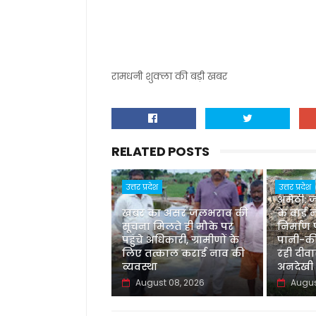
रामधनी शुक्ला की बड़ी खबर
RELATED POSTS
उत्तर प्रदेश
उत्तर प्रदेश
अमेठी:
खबर का असर जलभराव की
के वार्ड
सूचना मिलते ही मौके पर
निर्माण
पहुंचे अधिकारी, ग्रामीणों के
पानी-कीच
लिए तत्काल कराई नाव की
रही दीव
व्यवस्था
अनदेखी
August 08, 2026
Augus