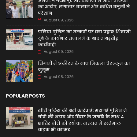
अमेठी: जगदीशपुर और इन्हौना में ऑटो चालकों
का आरोप, लगातार चालान और कथित वसूली से
परेशान
August 09, 2026
पलिया पुलिस का तस्करों पर बड़ा प्रहार! शिवाजी
दुबे के कार्यभार संभालने के बाद ताबड़तोड़
कार्यवाही
August 09, 2026
सिंगाही में अकीदत के साथ निकला चेहल्लुम का
जुलूस
August 08, 2026
POPULAR POSTS
खीरी पुलिस की बड़ी कार्रवाई: मझगई पुलिस ने
चोरी की शराब और बियर के जखीरे के साथ 4
शातिर चोरों को दबोचा, वारदात में इस्तेमाल
बाइक भी बरामद