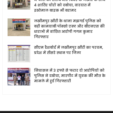
4 शातिर चोरों को दबोचा, वारदात में
इस्तेमाल बाइक भी बरामद
लखीमपुर खीरी के थाना मझगई पुलिस को
बड़ी कामयाबी पॉक्सो एक्ट और बीएनएस की
धाराओं में वांछित आरोपी गगन कुमार
गिरफ्तार
सीएम डैशबोर्ड में लखीमपुर खीरी का परचम,
प्रदेश में तीसरे स्थान पर जिला
निघासन में 3 हफ्ते से फरार दो आरोपियों को
पुलिस ने दबोचा, मारपीट में युवक की मौत के
मामले में हुई गिरफ्तारी