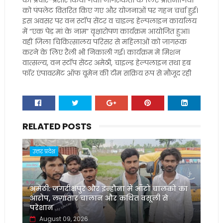
का प्रचार-प्रसार किया गया। जागरूकता के लिए प्रतिभागियों
को पंपलेट वितरित किए गए और योजनाओं पर गहन चर्चा हुई।
इस अवसर पर वन स्टॉप सेंटर व चाइल्ड हेल्पलाइन कार्यालय
में “एक पेड़ मां के नाम” वृक्षारोपण कार्यक्रम आयोजित हुआ।
वहीं जिला चिकित्सालय परिसर से महिलाओं को जागरूक
करने के लिए रैली भी निकाली गई। कार्यक्रम में मिशन
वात्सल्य, वन स्टॉप सेंटर अमेठी, चाइल्ड हेल्पलाइन तथा हब
फॉर एंपावरमेंट ऑफ वूमेन की टीम सक्रिय रूप से मौजूद रही
RELATED POSTS
उत्तर प्रदेश
अमेठी: जगदीशपुर और इन्हौना में ऑटो चालकों का
आरोप, लगातार चालान और कथित वसूली से
परेशान
August 09, 2026