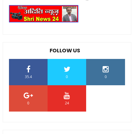
FOLLOW US
35.4
0
0
0
24
0