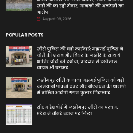
खड़ी की जा रही दीवार, मानकों की अनदेखी का
आरोप
August 08, 2026
POPULAR POSTS
खीरी पुलिस की बड़ी कार्रवाई: मझगई पुलिस ने
चोरी की शराब और बियर के जखीरे के साथ 4
शातिर चोरों को दबोचा, वारदात में इस्तेमाल
बाइक भी बरामद
लखीमपुर खीरी के थाना मझगई पुलिस को बड़ी
कामयाबी पॉक्सो एक्ट और बीएनएस की धाराओं
में वांछित आरोपी गगन कुमार गिरफ्तार
सीएम डैशबोर्ड में लखीमपुर खीरी का परचम,
प्रदेश में तीसरे स्थान पर जिला