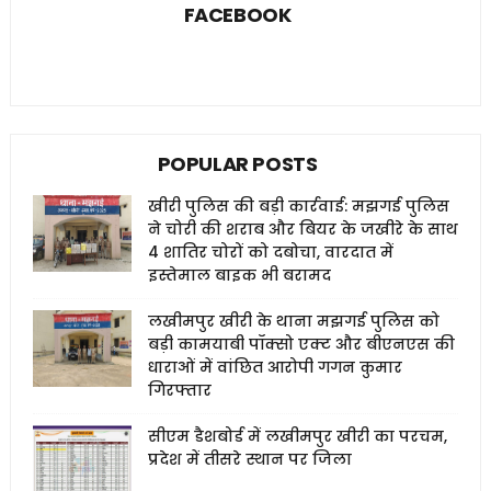
FACEBOOK
POPULAR POSTS
खीरी पुलिस की बड़ी कार्रवाई: मझगई पुलिस
ने चोरी की शराब और बियर के जखीरे के साथ
4 शातिर चोरों को दबोचा, वारदात में
इस्तेमाल बाइक भी बरामद
लखीमपुर खीरी के थाना मझगई पुलिस को
बड़ी कामयाबी पॉक्सो एक्ट और बीएनएस की
धाराओं में वांछित आरोपी गगन कुमार
गिरफ्तार
सीएम डैशबोर्ड में लखीमपुर खीरी का परचम,
प्रदेश में तीसरे स्थान पर जिला