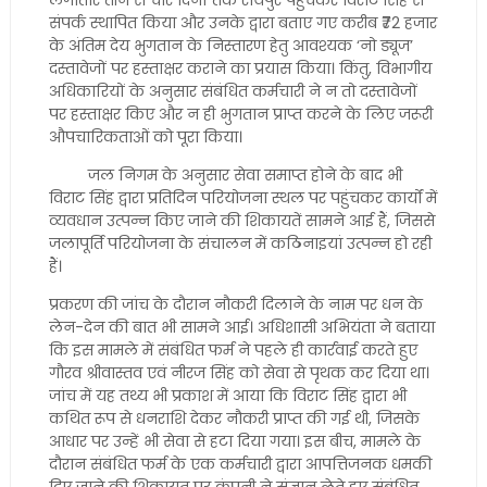
लगातार तीन से चार दिनों तक रायपुर पहुंचकर विराट सिंह से
संपर्क स्थापित किया और उनके द्वारा बताए गए करीब ₹72 हजार
के अंतिम देय भुगतान के निस्तारण हेतु आवश्यक ‘नो ड्यूज’
दस्तावेजों पर हस्ताक्षर कराने का प्रयास किया। किंतु, विभागीय
अधिकारियों के अनुसार संबंधित कर्मचारी ने न तो दस्तावेजों
पर हस्ताक्षर किए और न ही भुगतान प्राप्त करने के लिए जरूरी
औपचारिकताओं को पूरा किया।
जल निगम के अनुसार सेवा समाप्त होने के बाद भी
विराट सिंह द्वारा प्रतिदिन परियोजना स्थल पर पहुंचकर कार्यों में
व्यवधान उत्पन्न किए जाने की शिकायतें सामने आई हैं, जिससे
जलापूर्ति परियोजना के संचालन में कठिनाइयां उत्पन्न हो रही
हैं।
प्रकरण की जांच के दौरान नौकरी दिलाने के नाम पर धन के
लेन-देन की बात भी सामने आई। अधिशासी अभियंता ने बताया
कि इस मामले में संबंधित फर्म ने पहले ही कार्रवाई करते हुए
गौरव श्रीवास्तव एवं नीरज सिंह को सेवा से पृथक कर दिया था।
जांच में यह तथ्य भी प्रकाश में आया कि विराट सिंह द्वारा भी
कथित रूप से धनराशि देकर नौकरी प्राप्त की गई थी, जिसके
आधार पर उन्हें भी सेवा से हटा दिया गया। इस बीच, मामले के
दौरान संबंधित फर्म के एक कर्मचारी द्वारा आपत्तिजनक धमकी