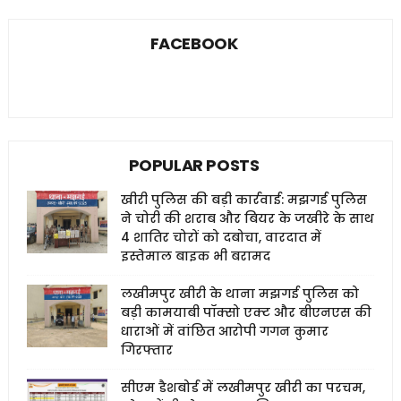
FACEBOOK
POPULAR POSTS
खीरी पुलिस की बड़ी कार्रवाई: मझगई पुलिस
ने चोरी की शराब और बियर के जखीरे के साथ
4 शातिर चोरों को दबोचा, वारदात में
इस्तेमाल बाइक भी बरामद
लखीमपुर खीरी के थाना मझगई पुलिस को
बड़ी कामयाबी पॉक्सो एक्ट और बीएनएस की
धाराओं में वांछित आरोपी गगन कुमार
गिरफ्तार
सीएम डैशबोर्ड में लखीमपुर खीरी का परचम,