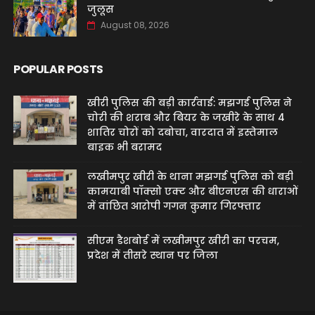
जुलूस
August 08, 2026
POPULAR POSTS
खीरी पुलिस की बड़ी कार्रवाई: मझगई पुलिस ने
चोरी की शराब और बियर के जखीरे के साथ 4
शातिर चोरों को दबोचा, वारदात में इस्तेमाल
बाइक भी बरामद
लखीमपुर खीरी के थाना मझगई पुलिस को बड़ी
कामयाबी पॉक्सो एक्ट और बीएनएस की धाराओं
में वांछित आरोपी गगन कुमार गिरफ्तार
सीएम डैशबोर्ड में लखीमपुर खीरी का परचम,
प्रदेश में तीसरे स्थान पर जिला