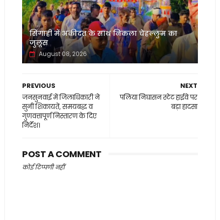
सिंगाही में अकीदत के साथ निकला चेहल्लुम का
जुलूस
August 08, 2026
PREVIOUS
NEXT
जनसुनवाई में जिलाधिकारी ने
पलिया निघासन स्टेट हाईवे पर
सुनीं शिकायतें, समयबद्ध व
बड़ा हादसा
गुणवत्तापूर्ण निस्तारण के दिए
निर्देश।
POST A COMMENT
कोई टिप्पणी नहीं