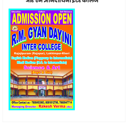
आर एम ज्ञानदायिनी इंटर कॉलेज