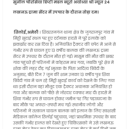
सुनील चौरसिया डिप्टी मंडल ब्यूरो अयोध्या श्री न्यूज़ 24
लखनऊ ट्रामा सेंटर में उपचार के दौरान तोड़ा दम।
तिलोई,अमेठी
। शिवरतनगंज थाना क्षेत्र के जुगराजपुर गांव में
मिट्टी खुदाई स्थल पर हुए दर्दनाक हादसे ने पूरे इलाके को
झकझोर कर रख दिया है। अनियंत्रित ट्रैक्टर की चपेट में आने से
गंभीर रूप से घायल हुए 13 वर्षीय बालक की लखनऊ ट्रामा
सेंटर में उपचार के दौरान मौत हो गई। मासूम की मौत की खबर
गांव पहुंचते ही परिजनों में कोहराम मच गया, जबकि पूरे क्षेत्र में
शोक की लहर दौड़ गई lमृतक के पिता आदित्य त्रिवेदी के
अनुसार, बीते दिन 7 जून की शाम उनका 13 वर्षीय पुत्र शिवा
त्रिवेदी गांव में चल रहे मिट्टी खुदाई कार्य को देखने के लिए गया
था। इसी दौरान वहां मौजूद एक ट्रैक्टर अचानक अनियंत्रित हो
गया और बालक को पीछे से जोरदार टक्कर मार दी। हादसे में
शिवा गंभीर रूप से घायल होकर जमीन पर गिर पड़ा।घटना के
बाद मौके पर अफरा-तफरी मच गई। स्थानीय लोगों और
परिजनों ने तत्काल घायल बालक को इलाज के लिए स्वशासी
मेडिकल कॉलेज तिलोई पहुंचाया, जहां प्राथमिक उपचार के बाद
उसकी गंभीर हालत को देखते हुए चिकित्सकों ने उसे लखनऊ