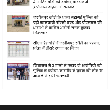
4 शातिर चोरों को दबोचा, वारदात में
इस्तेमाल बाइक भी बरामद
लखीमपुर खीरी के थाना मझगई पुलिस को
बड़ी कामयाबी पॉक्सो एक्ट और बीएनएस की
धाराओं में वांछित आरोपी गगन कुमार
गिरफ्तार
सीएम डैशबोर्ड में लखीमपुर खीरी का परचम,
प्रदेश में तीसरे स्थान पर जिला
निघासन में 3 हफ्ते से फरार दो आरोपियों को
पुलिस ने दबोचा, मारपीट में युवक की मौत के
मामले में हुई गिरफ्तारी